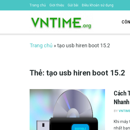
Trang chủ
Giới thiệu
Gửi bài
Điều khoản sử dụng
CÔN
Trang chủ
»
tạo usb hiren boot 15.2
Thẻ:
tạo usb hiren boot 15.2
Cách T
Nhanh
BY
VNTIM
Khi máy t
nhất bạn 