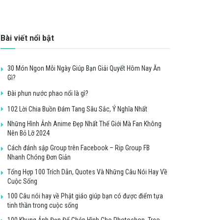
Bài viết nổi bật
30 Món Ngon Mỗi Ngày Giúp Bạn Giải Quyết Hôm Nay Ăn
Gì?
Đài phun nước phao nổi là gì?
102 Lời Chia Buồn Đám Tang Sâu Sắc, Ý Nghĩa Nhất
Những Hình Ảnh Anime Đẹp Nhất Thế Giới Mà Fan Không
Nên Bỏ Lỡ 2024
Cách đánh sập Group trên Facebook – Rip Group FB
Nhanh Chóng Đơn Giản
Tổng Hợp 100 Trích Dẫn, Quotes Và Những Câu Nói Hay Về
Cuộc Sống
100 Câu nói hay về Phật giáo giúp bạn có được điểm tựa
tinh thần trong cuộc sống
100 Khung Ảnh Đẹp Để Ghép Hình Cho Photoshop, Treo