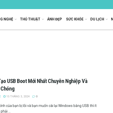
G NGHỆ
THỦ THUẬT
ẢNH ĐẸP
SỨC KHỎE
DU LỊCH
ạo USB Boot Mới Nhất Chuyên Nghiệp Và
 Chóng
E
15 THÁNG 3, 2024
0
ính của bạn bị lỗi và bạn muốn cài lại Windows bằng USB thì ít
phải ...