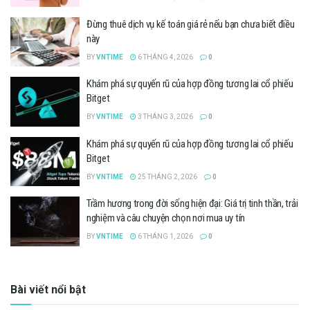
Đừng thuê dịch vụ kế toán giá rẻ nếu bạn chưa biết điều
này
BY
VNTIME
6 THÁNG 4, 2026
0
Khám phá sự quyến rũ của hợp đồng tương lai cổ phiếu
Bitget
BY
VNTIME
3 THÁNG 3, 2026
0
Khám phá sự quyến rũ của hợp đồng tương lai cổ phiếu
Bitget
BY
VNTIME
25 THÁNG 2, 2026
0
Trầm hương trong đời sống hiện đại: Giá trị tinh thần, trải
nghiệm và câu chuyện chọn nơi mua uy tín
BY
VNTIME
6 THÁNG 1, 2026
0
Bài viết nổi bật