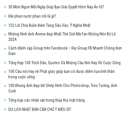
30 Món Ngon Mỗi Ngày Giúp Bạn Giải Quyết Hôm Nay Ăn Gì?
Đài phun nước phao nổi là gì?
102 Lời Chia Buồn Đám Tang Sâu Sắc, Ý Nghĩa Nhất
Những Hình Ảnh Anime Đẹp Nhất Thế Giới Mà Fan Không Nên Bỏ Lỡ
2024
Cách đánh sập Group trên Facebook – Rip Group FB Nhanh Chóng Đơn
Giản
Tổng Hợp 100 Trích Dẫn, Quotes Và Những Câu Nói Hay Về Cuộc Sống
100 Câu nói hay về Phật giáo giúp bạn có được điểm tựa tinh thần
trong cuộc sống
100 Khung Ảnh Đẹp Để Ghép Hình Cho Photoshop, Treo Tường, Ảnh
Cưới
Tổng hợp các nhân vật trong thủy thủ mặt trăng
DU LỊCH NHẬT BẢN CẦN CHÚ Ý ĐIỀU GÌ?