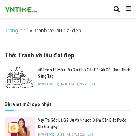
Trang chủ
»
Tranh vẽ lâu đài đẹp
Thẻ:
Tranh vẽ lâu đài đẹp
50 Tranh Tô Màu Lâu Đài Cho Các Bé Gái Gái Thỏa Thích
Sáng Tạo
BY
VNTIME
14 THÁNG 3, 2024
0
Bài viết mới cập nhật
Vay Trả Góp Là Gì? Ưu Và Nhược Điểm Cần Biết Trước
Khi Đăng Ký
BY
VNTIME
2 THÁNG 7, 2026
0