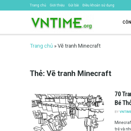
Trang chủ
Giới thiệu
Gửi bài
Điều khoản sử dụng
CÔN
Trang chủ
»
Vẽ tranh Minecraft
Thẻ:
Vẽ tranh Minecraft
70 Tra
Bé Thỏ
BY
VNTIM
Minecraft
trẻ và nh