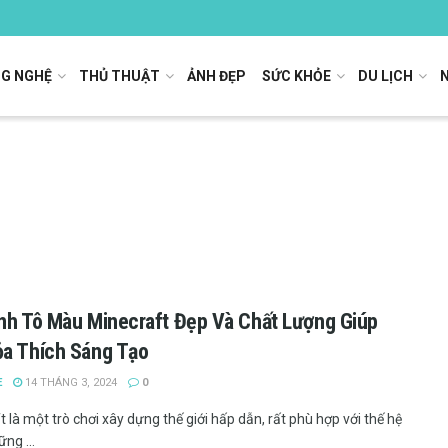
G NGHỆ
THỦ THUẬT
ẢNH ĐẸP
SỨC KHỎE
DU LỊCH
nh Tô Màu Minecraft Đẹp Và Chất Lượng Giúp
a Thích Sáng Tạo
E
14 THÁNG 3, 2024
0
 là một trò chơi xây dựng thế giới hấp dẫn, rất phù hợp với thế hệ
ững ...