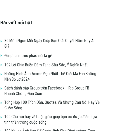
Bài viết nổi bật
30 Món Ngon Mỗi Ngày Giúp Bạn Giải Quyết Hôm Nay Ăn
Gì?
Đài phun nước phao nổi là gì?
102 Lời Chia Buồn Đám Tang Sâu Sắc, Ý Nghĩa Nhất
Những Hình Ảnh Anime Đẹp Nhất Thế Giới Mà Fan Không
Nên Bỏ Lỡ 2024
Cách đánh sập Group trên Facebook – Rip Group FB
Nhanh Chóng Đơn Giản
Tổng Hợp 100 Trích Dẫn, Quotes Và Những Câu Nói Hay Về
Cuộc Sống
100 Câu nói hay về Phật giáo giúp bạn có được điểm tựa
tinh thần trong cuộc sống
100 Khung Ảnh Đẹp Để Ghép Hình Cho Photoshop, Treo