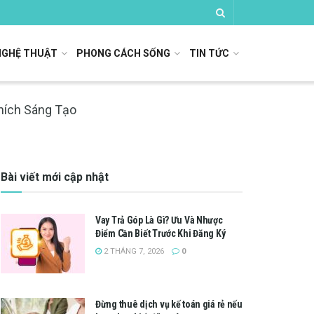
NGHỆ THUẬT
PHONG CÁCH SỐNG
TIN TỨC
hích Sáng Tạo
Bài viết mới cập nhật
Vay Trả Góp Là Gì? Ưu Và Nhược
Điểm Cần Biết Trước Khi Đăng Ký
2 THÁNG 7, 2026
0
Đừng thuê dịch vụ kế toán giá rẻ nếu