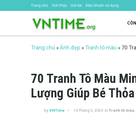
Trang chủ
Giới thiệu
Gửi bài
Điều khoản sử dụng
CÔN
Trang chủ
»
Ảnh đẹp
»
Tranh tô màu
»
70 Tr
70 Tranh Tô Màu Min
Lượng Giúp Bé Thỏa
by
VNTime
14 Tháng 3, 2024
in
Tranh tô màu
,