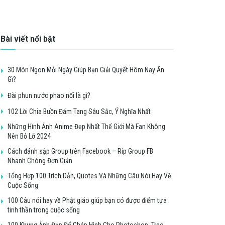
Bài viết nổi bật
30 Món Ngon Mỗi Ngày Giúp Bạn Giải Quyết Hôm Nay Ăn
Gì?
Đài phun nước phao nổi là gì?
102 Lời Chia Buồn Đám Tang Sâu Sắc, Ý Nghĩa Nhất
Những Hình Ảnh Anime Đẹp Nhất Thế Giới Mà Fan Không
Nên Bỏ Lỡ 2024
Cách đánh sập Group trên Facebook – Rip Group FB
Nhanh Chóng Đơn Giản
Tổng Hợp 100 Trích Dẫn, Quotes Và Những Câu Nói Hay Về
Cuộc Sống
100 Câu nói hay về Phật giáo giúp bạn có được điểm tựa
tinh thần trong cuộc sống
100 Khung Ảnh Đẹp Để Ghép Hình Cho Photoshop, Treo