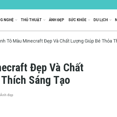
G NGHỆ
THỦ THUẬT
ẢNH ĐẸP
SỨC KHỎE
DU LỊCH
anh Tô Màu Minecraft Đẹp Và Chất Lượng Giúp Bé Thỏa T
ecraft Đẹp Và Chất
 Thích Sáng Tạo
Ảnh đẹp