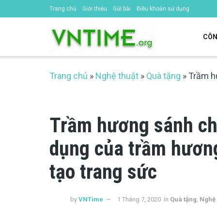
Trang chủ
Giới thiệu
Gửi bài
Điều khoản sử dụng
CÔN
Trang chủ
»
Nghệ thuật
»
Quà tặng
»
Trầm h
Trầm hương sánh ch
dụng của trầm hương
tạo trang sức
by
VNTime
1 Tháng 7, 2020
in
Quà tặng
,
Nghệ 