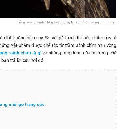
Trầm hương sánh chìm và vòng tay làm từ trầm hương sánh chìm
ên thị trường hiện nay. So về giá thành thì sản phẩm này rẻ
 những vật phẩm được chế tác từ trầm sánh chìm như vòng
ơng sánh chìm là gì
và những ứng dụng của nó trong chế
 bạn trả lời câu hỏi đó.
ong chế tạo trang sức