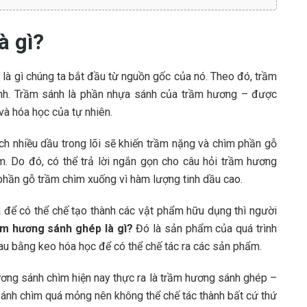
à gì?
 là gì chúng ta bắt đầu từ nguồn gốc của nó. Theo đó, trầm
nh. Trầm sánh là phần nhựa sánh của trầm hương – được
và hóa học của tự nhiên.
ch nhiều dầu trong lõi sẽ khiến trầm nặng và chìm phần gỗ
. Do đó, có thể trả lời ngắn gọn cho câu hỏi trầm hương
 phần gỗ trầm chìm xuống vì hàm lượng tinh dầu cao.
ên để có thể chế tạo thành các vật phẩm hữu dụng thì người
ầm hương sánh ghép là gì?
Đó là sản phẩm của quá trình
au bằng keo hóa học để có thể chế tác ra các sản phẩm.
ương sánh chìm hiện nay thực ra là trầm hương sánh ghép –
sánh chìm quá mỏng nên không thể chế tác thành bất cứ thứ