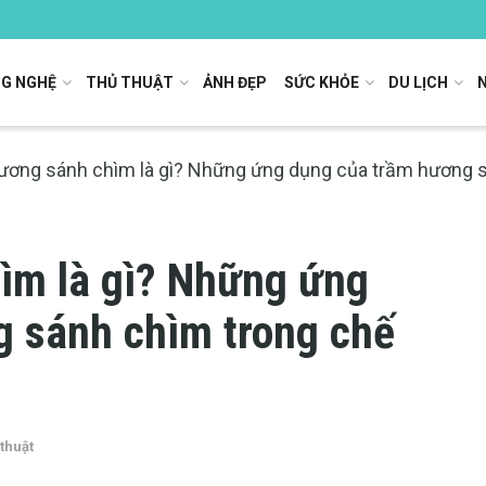
G NGHỆ
THỦ THUẬT
ẢNH ĐẸP
SỨC KHỎE
DU LỊCH
ương sánh chìm là gì? Những ứng dụng của trầm hương s
ìm là gì? Những ứng
 sánh chìm trong chế
thuật