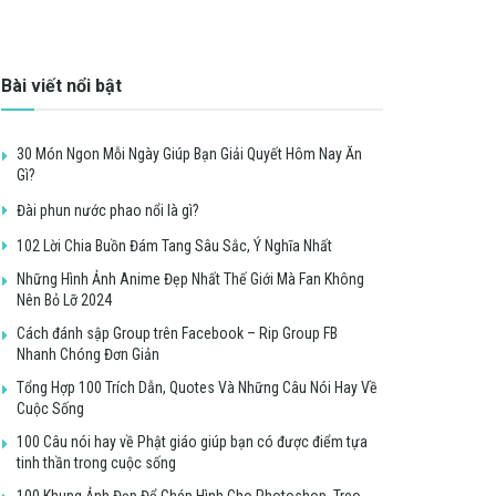
Bài viết nổi bật
30 Món Ngon Mỗi Ngày Giúp Bạn Giải Quyết Hôm Nay Ăn
Gì?
Đài phun nước phao nổi là gì?
102 Lời Chia Buồn Đám Tang Sâu Sắc, Ý Nghĩa Nhất
Những Hình Ảnh Anime Đẹp Nhất Thế Giới Mà Fan Không
Nên Bỏ Lỡ 2024
Cách đánh sập Group trên Facebook – Rip Group FB
Nhanh Chóng Đơn Giản
Tổng Hợp 100 Trích Dẫn, Quotes Và Những Câu Nói Hay Về
Cuộc Sống
100 Câu nói hay về Phật giáo giúp bạn có được điểm tựa
tinh thần trong cuộc sống
100 Khung Ảnh Đẹp Để Ghép Hình Cho Photoshop, Treo