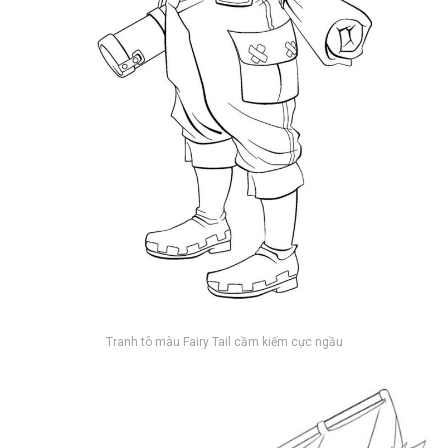
Tranh tô màu Fairy Tail cầm kiếm cực ngầu