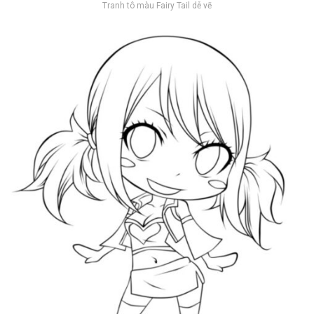
Tranh tô màu Fairy Tail dễ vẽ