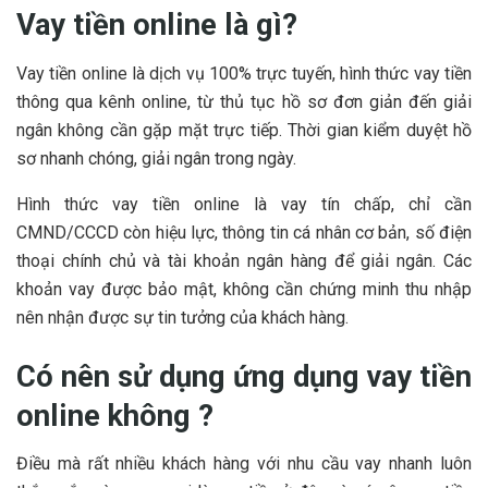
Vay tiền online là gì?
Vay tiền online là dịch vụ 100% trực tuyến, hình thức vay tiền
thông qua kênh online, từ thủ tục hồ sơ đơn giản đến giải
ngân không cần gặp mặt trực tiếp. Thời gian kiểm duyệt hồ
sơ nhanh chóng, giải ngân trong ngày.
Hình thức vay tiền online là vay tín chấp, chỉ cần
CMND/CCCD còn hiệu lực, thông tin cá nhân cơ bản, số điện
thoại chính chủ và tài khoản ngân hàng để giải ngân. Các
khoản vay được bảo mật, không cần chứng minh thu nhập
nên nhận được sự tin tưởng của khách hàng.
Có nên sử dụng ứng dụng vay tiền
online không ?
Điều mà rất nhiều khách hàng với nhu cầu vay nhanh luôn