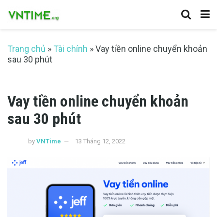
Trang chủ
»
Tài chính
»
Vay tiền online chuyển khoản
sau 30 phút
Vay tiền online chuyển khoản
sau 30 phút
by
VNTime
13 Tháng 12, 2022