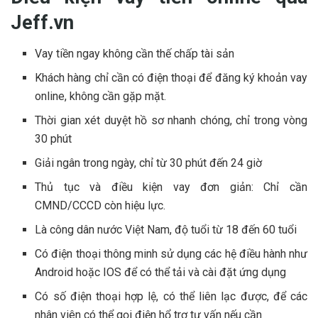
Jeff.vn
Vay tiền ngay không cần thế chấp tài sản
Khách hàng chỉ cần có điện thoại để đăng ký khoản vay
online, không cần gặp mặt.
Thời gian xét duyệt hồ sơ nhanh chóng, chỉ trong vòng
30 phút
Giải ngân trong ngày, chỉ từ 30 phút đến 24 giờ
Thủ tục và điều kiện vay đơn giản: Chỉ cần
CMND/CCCD còn hiệu lực.
Là công dân nước Việt Nam, độ tuổi từ 18 đến 60 tuổi
Có điện thoại thông minh sử dụng các hệ điều hành như
Android hoặc IOS để có thể tải và cài đặt ứng dụng
Có số điện thoại hợp lệ, có thể liên lạc được, để các
nhân viên có thể gọi điện hổ trợ tư vấn nếu cần