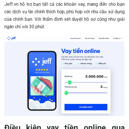
Jeff.vn hỗ trợ bạn tất cả các khoản vay, mang đến cho bạn
các dịch vụ tài chính thích hợp, phù hợp với nhu cầu sử dụng
của chính bạn. Với thẩm định xét duyệt hồ sơ cũng như giải
ngân chỉ với 30 phút.
Điều kiện vay tiền online qua