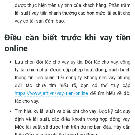
được thực hiện trên uy tính của khách hàng. Phần trăm
lãi suất vay tiền nhanh thường cao hơn mức lãi suất cho
vay có tài sản đảm bảo.
Điều cần biết trước khi vay tiền
online
Lựa chọn đối tác cho vay uy tín: Đối tác cho vay, công
ty tài chính phải được cấp phép hoạt động, minh bạch
thông tin liên quan đến công ty. Không nên vay những
đối tác chưa tìm hiểu rõ, bạn có thể truy cập
https://www.jeff.vn/vay-tien-online
để tìm hiểu về đối
tác cho vay.
Tìm hiểu kỹ lãi suất và biểu phí cho vay: Đọc kỹ các quy
định về lãi suất, các điều khoản trong hợp đồng vay.
Mức lãi suất sẽ được tính trên dư nợ ban đầu. Hãy cẩn
thận đối với mức phí ẩn trong hợp đồng.