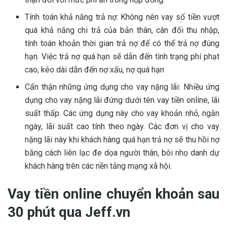
Tính toán khả năng trả nợ: Không nên vay số tiền vượt
quá khả năng chi trả của bản thân, cân đối thu nhập,
tính toán khoản thời gian trả nợ để có thể trả nợ đúng
hạn. Việc trả nợ quá hạn sẽ dẫn đến tình trạng phí phạt
cao, kéo dài dẫn đến nợ xấu, nợ quá hạn
Cẩn thận những ứng dụng cho vay nặng lãi: Nhiều ứng
dụng cho vay nặng lãi đứng dưới tên vay tiền online, lãi
suất thấp. Các ứng dụng này cho vay khoản nhỏ, ngắn
ngày, lãi suất cao tính theo ngày. Các đơn vị cho vay
nặng lãi này khi khách hàng quá hạn trả nợ sẽ thu hồi nợ
bằng cách liên lạc đe dọa người thân, bôi nhọ danh dự
khách hàng trên các nền tảng mạng xã hội.
Vay tiền online chuyển khoản sau
30 phút qua Jeff.vn