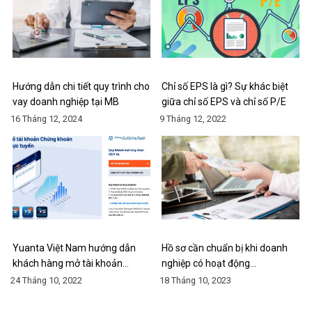
Hướng dẫn chi tiết quy trình cho
Chỉ số EPS là gì? Sự khác biệt
vay doanh nghiệp tại MB
giữa chỉ số EPS và chỉ số P/E
16 Tháng 12, 2024
9 Tháng 12, 2022
Yuanta Việt Nam hướng dẫn
Hồ sơ cần chuẩn bị khi doanh
khách hàng mở tài khoản…
nghiệp có hoạt động…
24 Tháng 10, 2022
18 Tháng 10, 2023