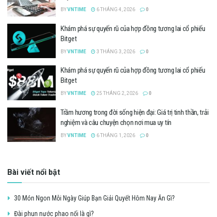
BY
VNTIME
6 THÁNG 4, 2026
0
Khám phá sự quyến rũ của hợp đồng tương lai cổ phiếu
Bitget
BY
VNTIME
3 THÁNG 3, 2026
0
Khám phá sự quyến rũ của hợp đồng tương lai cổ phiếu
Bitget
BY
VNTIME
25 THÁNG 2, 2026
0
Trầm hương trong đời sống hiện đại: Giá trị tinh thần, trải
nghiệm và câu chuyện chọn nơi mua uy tín
BY
VNTIME
6 THÁNG 1, 2026
0
Bài viết nổi bật
30 Món Ngon Mỗi Ngày Giúp Bạn Giải Quyết Hôm Nay Ăn Gì?
Đài phun nước phao nổi là gì?