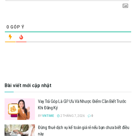
0
GÓP Ý
Bài viết mới cập nhật
Vay Trả Góp Là Gì? Ưu Và Nhược Điểm Cần Biết Trước
Khi Đăng Ký
BY
VNTIME
2 THÁNG 7, 2026
0
Đừng thuê dịch vụ kế toán giá rẻ nếu bạn chưa biết điều
này