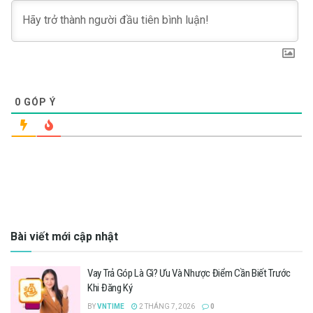
0
GÓP Ý
Bài viết mới cập nhật
Vay Trả Góp Là Gì? Ưu Và Nhược Điểm Cần Biết Trước
Khi Đăng Ký
BY
VNTIME
2 THÁNG 7, 2026
0