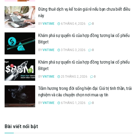
Đừng thuê dịch vụ kế toán giá rẻ nếu bạn chưa biết điều
này
BY
VNTIME
6 THÁNG 4, 2026
0
Khám phá sự quyến rũ của hợp đồng tương lai cổ phiếu
Bitget
BY
VNTIME
3 THÁNG 3, 2026
0
Khám phá sự quyến rũ của hợp đồng tương lai cổ phiếu
Bitget
BY
VNTIME
25 THÁNG 2, 2026
0
Trầm hương trong đời sống hiện đại: Giá trị tinh thần, trải
nghiệm và câu chuyện chọn nơi mua uy tín
BY
VNTIME
6 THÁNG 1, 2026
0
Bài viết nổi bật