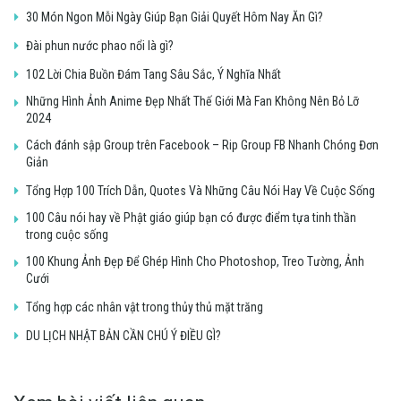
30 Món Ngon Mỗi Ngày Giúp Bạn Giải Quyết Hôm Nay Ăn Gì?
Đài phun nước phao nổi là gì?
102 Lời Chia Buồn Đám Tang Sâu Sắc, Ý Nghĩa Nhất
Những Hình Ảnh Anime Đẹp Nhất Thế Giới Mà Fan Không Nên Bỏ Lỡ
2024
Cách đánh sập Group trên Facebook – Rip Group FB Nhanh Chóng Đơn
Giản
Tổng Hợp 100 Trích Dẫn, Quotes Và Những Câu Nói Hay Về Cuộc Sống
100 Câu nói hay về Phật giáo giúp bạn có được điểm tựa tinh thần
trong cuộc sống
100 Khung Ảnh Đẹp Để Ghép Hình Cho Photoshop, Treo Tường, Ảnh
Cưới
Tổng hợp các nhân vật trong thủy thủ mặt trăng
DU LỊCH NHẬT BẢN CẦN CHÚ Ý ĐIỀU GÌ?