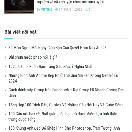
nghiệm và câu chuyện chọn nơi mua uy tín
BY
VNTIME
6 THÁNG 1, 2026
0
Bài viết nổi bật
30 Món Ngon Mỗi Ngày Giúp Bạn Giải Quyết Hôm Nay Ăn Gì?
Đài phun nước phao nổi là gì?
102 Lời Chia Buồn Đám Tang Sâu Sắc, Ý Nghĩa Nhất
Những Hình Ảnh Anime Đẹp Nhất Thế Giới Mà Fan Không Nên Bỏ Lỡ
2024
Cách đánh sập Group trên Facebook – Rip Group FB Nhanh Chóng Đơn
Giản
Tổng Hợp 100 Trích Dẫn, Quotes Và Những Câu Nói Hay Về Cuộc Sống
100 Câu nói hay về Phật giáo giúp bạn có được điểm tựa tinh thần
trong cuộc sống
100 Khung Ảnh Đẹp Để Ghép Hình Cho Photoshop, Treo Tường, Ảnh