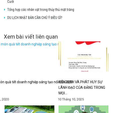
Cưới
Tổng hợp các nhân vật trong thủy thủ mặt trăng
DU LỊCH NHẬT BẢN CẦN CHÚ Ý ĐIỀU GÌ?
Xem bài viết liên quan
n quà tết doanh nghiệp sáng tạo nổi bật 2021
KIÊN ĐỊNH VÀ PHÁT HUY SỰ
LÃNH ĐẠO CỦA ĐẢNG TRONG
MỌI…
, 2020
10 Tháng 10, 2025