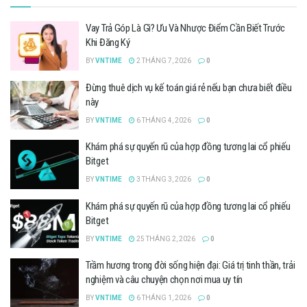
Vay Trả Góp Là Gì? Ưu Và Nhược Điểm Cần Biết Trước
Khi Đăng Ký
BY
VNTIME
2 THÁNG 7, 2026
0
Đừng thuê dịch vụ kế toán giá rẻ nếu bạn chưa biết điều
này
BY
VNTIME
6 THÁNG 4, 2026
0
Khám phá sự quyến rũ của hợp đồng tương lai cổ phiếu
Bitget
BY
VNTIME
3 THÁNG 3, 2026
0
Khám phá sự quyến rũ của hợp đồng tương lai cổ phiếu
Bitget
BY
VNTIME
25 THÁNG 2, 2026
0
Trầm hương trong đời sống hiện đại: Giá trị tinh thần, trải
nghiệm và câu chuyện chọn nơi mua uy tín
BY
VNTIME
6 THÁNG 1, 2026
0