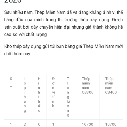
Sau nhiều năm, Thép Miền Nam đã và đang khẳng định vị thế
hàng đầu của mình trong thị trường thép xây dựng. Được
sản xuất bởi dây chuyền hiện đại nhưng giá thành không hề
cao so với chất lượng.
Kho thép xây dựng gửi tới bạn bảng giá Thép Miền Nam mới
nhất hôm nay:
S
L
H
Đ
T
Thép
Thép
T
o
ì
ơ
r
miền
miền
T
ạ
n
n
ọ
nam
nam
i
h
vị
n
CB300
CB400
h
t
tí
g
à
h
n
lư
n
ứ
h
ợ
g
c
n
g
1
D
C
1
10700
10700