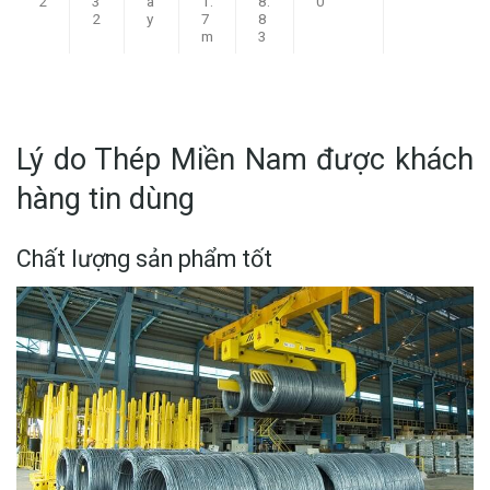
2
3
â
1.
8.
0
2
y
7
8
m
3
Lý do Thép Miền Nam được khách
hàng tin dùng
Chất lượng sản phẩm tốt