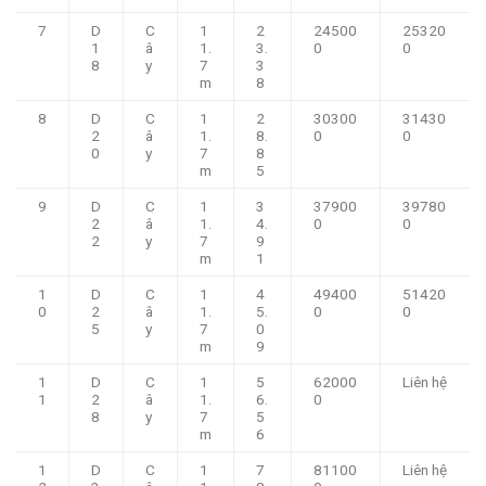
7
D
C
1
2
24500
25320
1
â
1.
3.
0
0
8
y
7
3
m
8
8
D
C
1
2
30300
31430
2
â
1.
8.
0
0
0
y
7
8
m
5
9
D
C
1
3
37900
39780
2
â
1.
4.
0
0
2
y
7
9
m
1
1
D
C
1
4
49400
51420
0
2
â
1.
5.
0
0
5
y
7
0
m
9
1
D
C
1
5
62000
Liên hệ
1
2
â
1.
6.
0
8
y
7
5
m
6
1
D
C
1
7
81100
Liên hệ