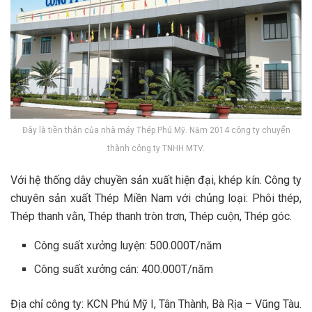
Đây là tiền thân của nhà máy Thép Phú Mỹ. Năm 2014 công ty chuyển
thành công ty TNHH MTV.
Với hệ thống dây chuyền sản xuất hiện đại, khép kín. Công ty
chuyên sản xuất Thép Miền Nam với chủng loại: Phôi thép,
Thép thanh vằn, Thép thanh tròn trơn, Thép cuộn, Thép góc.
Công suất xưởng luyện: 500.000T/năm
Công suất xưởng cán: 400.000T/năm
Địa chỉ công ty: KCN Phú Mỹ I, Tân Thành, Bà Rịa – Vũng Tàu.