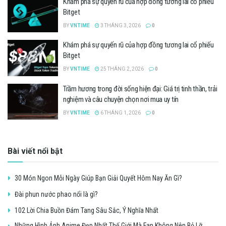
Khám phá sự quyến rũ của hợp đồng tương lai cổ phiếu
Bitget
BY
VNTIME
3 THÁNG 3, 2026
0
Khám phá sự quyến rũ của hợp đồng tương lai cổ phiếu
Bitget
BY
VNTIME
25 THÁNG 2, 2026
0
Trầm hương trong đời sống hiện đại: Giá trị tinh thần, trải
nghiệm và câu chuyện chọn nơi mua uy tín
BY
VNTIME
6 THÁNG 1, 2026
0
Bài viết nổi bật
30 Món Ngon Mỗi Ngày Giúp Bạn Giải Quyết Hôm Nay Ăn Gì?
Đài phun nước phao nổi là gì?
102 Lời Chia Buồn Đám Tang Sâu Sắc, Ý Nghĩa Nhất
Những Hình Ảnh Anime Đẹp Nhất Thế Giới Mà Fan Không Nên Bỏ Lỡ