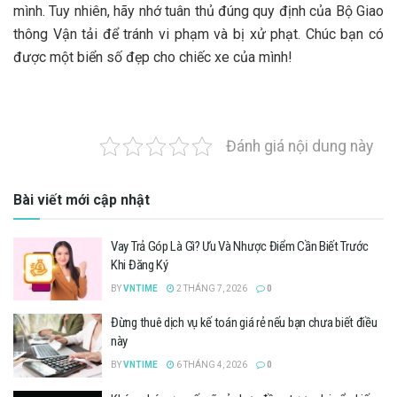
mình. Tuy nhiên, hãy nhớ tuân thủ đúng quy định của Bộ Giao
thông Vận tải để tránh vi phạm và bị xử phạt. Chúc bạn có
được một biển số đẹp cho chiếc xe của mình!
Đánh giá nội dung này
Bài viết mới cập nhật
Vay Trả Góp Là Gì? Ưu Và Nhược Điểm Cần Biết Trước
Khi Đăng Ký
BY
VNTIME
2 THÁNG 7, 2026
0
Đừng thuê dịch vụ kế toán giá rẻ nếu bạn chưa biết điều
này
BY
VNTIME
6 THÁNG 4, 2026
0