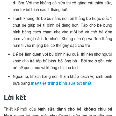
đi làm. Với mẹ không có sữa thì cố gắng cải thiện sữa,
cho trẻ bú bình sau 2 tháng tuổi.
Tránh không để bé bú nằm, nên bế thẳng bé hoặc dốc 1
chút sẽ giúp bé ti bình dễ dàng hơn. Tập cho bé búng
bình bằng cách chạm nhẹ vào môi bé và chờ bé đón
núm vú một cách tự nhiên. Không nên ép và đưa thẳng
núm ti vào miệng bé, có thể gây sặc cho trẻ.
Để bé làm quen với bú bình hiệu quả, thì nên nhờ người
khác cho trẻ tập bú bình: bố, ông bà… Bởi mẹ ở gần các
bé sẽ quen mùi và không chịu bú bình.
Ngoài ra, khách hàng nên tham khảo cách vệ sinh bình
sữa bằng
máy tiệt trùng bình sữa tốt nhất
.
Lời kết
Thiết kế mới của
bình sữa dành cho bé không chịu bú
bình
, mang lại cảm giác như được ti sữa mẹ trực tiếp cho