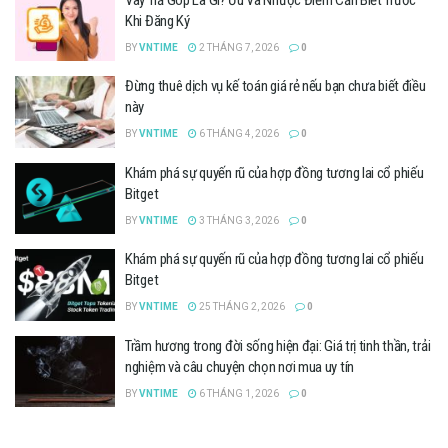
Khi Đăng Ký
BY
VNTIME
2 THÁNG 7, 2026
0
Đừng thuê dịch vụ kế toán giá rẻ nếu bạn chưa biết điều
này
BY
VNTIME
6 THÁNG 4, 2026
0
Khám phá sự quyến rũ của hợp đồng tương lai cổ phiếu
Bitget
BY
VNTIME
3 THÁNG 3, 2026
0
Khám phá sự quyến rũ của hợp đồng tương lai cổ phiếu
Bitget
BY
VNTIME
25 THÁNG 2, 2026
0
Trầm hương trong đời sống hiện đại: Giá trị tinh thần, trải
nghiệm và câu chuyện chọn nơi mua uy tín
BY
VNTIME
6 THÁNG 1, 2026
0