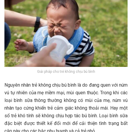
Giải pháp cho trẻ không chịu bú bình
Nguyên nhân trẻ không chịu bú bình là do đang quen với núm
vú tự nhiên của mẹ mềm mại, mùi quen thuộc. Trong khi các
loại bình sữa thông thường không có mùi của mẹ, núm vú
nhân tạo cứng khiến trẻ cảm giác không thoải mái. Hay một
số trẻ khó tính sẽ không chịu hợp tác bú bình. Loại bình sữa
đặc biệt được thiết kế đổi mới để cải thiện tình trạng bất
cập này cho các bậc phụ huynh và cả trẻ nhỏ.