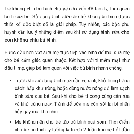
Trẻ không chịu bú bình chủ yếu do vấn đề tâm lý, thói quen
bú ti của bé. Sử dụng bình sữa cho trẻ không bú bình được
thiết kế đặc biệt sẽ là giải pháp. Tuy nhiên, các bậc phụ
huynh cần lưu ý những điểm sau khi sử dụng
bình sữa cho
con không chịu bú bình
:
Bước đầu nên vắt sữa mẹ trực tiếp vào bình để mùi sữa mẹ
cho bé cảm giác quen thuộc. Kết hợp với ti mềm mại như
đầu ti mẹ, giúp bé làm quen với việc bú bình nhanh chóng.
Trước khi sử dụng bình sữa cần vệ sinh, khử trùng bằng
cách: hấp khử trùng, hoặc dùng nước nóng để làm sạch
bình sữa của bé. Sau khi cho bé ti xong cũng cần rửa
và khử trùng ngay. Tránh để sữa mẹ còn sót lại bị phân
hủy gây mùi khó chịu.
Mẹ không nên cho trẻ tập bú bình quá sớm. Thời điểm
cho bé bú bình lý tưởng là trước 2 tuần khi mẹ bắt đầu