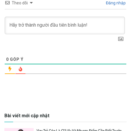
Theo dõi
Đăng nhập
0
GÓP Ý
Bài viết mới cập nhật
Vay Trả Góp Là Gì? Ưu Và Nhược Điểm Cần Biết Trước