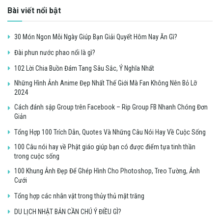
Bài viết nổi bật
30 Món Ngon Mỗi Ngày Giúp Bạn Giải Quyết Hôm Nay Ăn Gì?
Đài phun nước phao nổi là gì?
102 Lời Chia Buồn Đám Tang Sâu Sắc, Ý Nghĩa Nhất
Những Hình Ảnh Anime Đẹp Nhất Thế Giới Mà Fan Không Nên Bỏ Lỡ
2024
Cách đánh sập Group trên Facebook – Rip Group FB Nhanh Chóng Đơn
Giản
Tổng Hợp 100 Trích Dẫn, Quotes Và Những Câu Nói Hay Về Cuộc Sống
100 Câu nói hay về Phật giáo giúp bạn có được điểm tựa tinh thần
trong cuộc sống
100 Khung Ảnh Đẹp Để Ghép Hình Cho Photoshop, Treo Tường, Ảnh
Cưới
Tổng hợp các nhân vật trong thủy thủ mặt trăng
DU LỊCH NHẬT BẢN CẦN CHÚ Ý ĐIỀU GÌ?