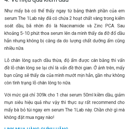
Như mấy bà có thể thấy ngay từ bảng thành phần của em
serum The 1Lab này đã có chứa 2 hoạt chất vàng trong kiểm
soát dầu, bã nhờn đó là Niacinamide và Zinc PCA. Sau
khoảng 5-10 phút thoa serum lên da mình thấy da đỡ đổ dầu
hẳn nhưng không bị căng da do lượng chất dưỡng ẩm cũng
nhiều nữa.
Lỗ chân lông sạch dầu thừa, độ ẩm được cân bằng thì vấn
đề lỗ chân lông se lại chỉ là vấn đề thời gian. Ở ảnh trên, mấy
bạn cũng sẽ thấy da của mình mướt mịn hẳn, gần như không
còn tình trạng lỗ chân lông to nữa.
Với mức giá chỉ 309k cho 1 chai serum 50ml kiềm dầu, giảm
mụn siêu hiệu quả như vậy thì thực sự rất recommend cho
mấy bà bỏ túi ngay em serum The 1Lab này. Chần chờ gì mà
không đặt mua ngay nào!