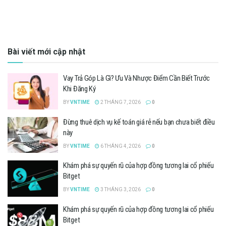
Bài viết mới cập nhật
Vay Trả Góp Là Gì? Ưu Và Nhược Điểm Cần Biết Trước
Khi Đăng Ký
BY
VNTIME
2 THÁNG 7, 2026
0
Đừng thuê dịch vụ kế toán giá rẻ nếu bạn chưa biết điều
này
BY
VNTIME
6 THÁNG 4, 2026
0
Khám phá sự quyến rũ của hợp đồng tương lai cổ phiếu
Bitget
BY
VNTIME
3 THÁNG 3, 2026
0
Khám phá sự quyến rũ của hợp đồng tương lai cổ phiếu
Bitget