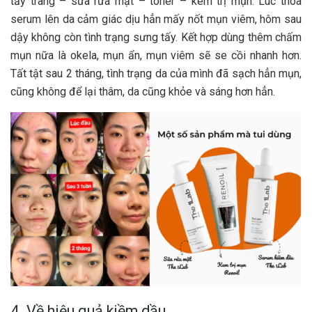
tẩy trang – sữa rửa mặt – toner – kem trị mụn. Lúc thoa
serum lên da cảm giác dịu hẳn mấy nốt mụn viêm, hôm sau
dậy không còn tình trạng sưng tấy. Kết hợp dùng thêm chấm
mụn nữa là okela, mụn ẩn, mụn viêm sẽ se cồi nhanh hơn.
Tất tật sau 2 tháng, tình trạng da của mình đã sạch hẳn mụn,
cũng không để lại thâm, da cũng khỏe và sáng hơn hẳn.
4. Về hiệu quả kiềm dầu