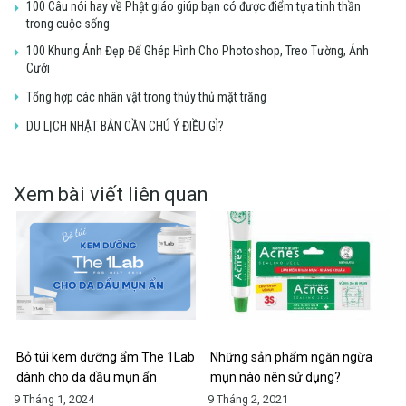
100 Câu nói hay về Phật giáo giúp bạn có được điểm tựa tinh thần
trong cuộc sống
100 Khung Ảnh Đẹp Để Ghép Hình Cho Photoshop, Treo Tường, Ảnh
Cưới
Tổng hợp các nhân vật trong thủy thủ mặt trăng
DU LỊCH NHẬT BẢN CẦN CHÚ Ý ĐIỀU GÌ?
Xem bài viết liên quan
Bỏ túi kem dưỡng ẩm The 1Lab
Những sản phẩm ngăn ngừa
dành cho da dầu mụn ẩn
mụn nào nên sử dụng?
9 Tháng 1, 2024
9 Tháng 2, 2021