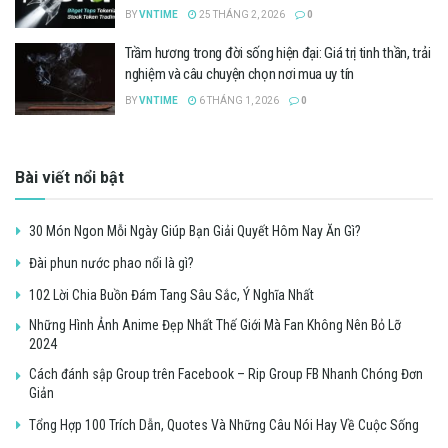
BY
VNTIME
25 THÁNG 2, 2026
0
Trầm hương trong đời sống hiện đại: Giá trị tinh thần, trải
nghiệm và câu chuyện chọn nơi mua uy tín
BY
VNTIME
6 THÁNG 1, 2026
0
Bài viết nổi bật
30 Món Ngon Mỗi Ngày Giúp Bạn Giải Quyết Hôm Nay Ăn Gì?
Đài phun nước phao nổi là gì?
102 Lời Chia Buồn Đám Tang Sâu Sắc, Ý Nghĩa Nhất
Những Hình Ảnh Anime Đẹp Nhất Thế Giới Mà Fan Không Nên Bỏ Lỡ
2024
Cách đánh sập Group trên Facebook – Rip Group FB Nhanh Chóng Đơn
Giản
Tổng Hợp 100 Trích Dẫn, Quotes Và Những Câu Nói Hay Về Cuộc Sống