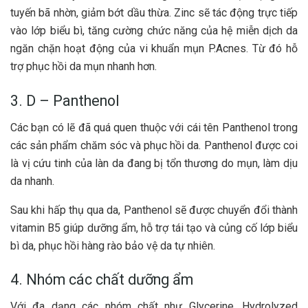
tuyến bã nhờn, giảm bớt dầu thừa. Zinc sẽ tác động trực tiếp
vào lớp biểu bì, tăng cường chức năng của hệ miễn dịch da
ngăn chặn hoạt động của vi khuẩn mụn P.Acnes. Từ đó hỗ
trợ phục hồi da mụn nhanh hơn.
3. D – Panthenol
Các bạn có lẽ đã quá quen thuộc với cái tên Panthenol trong
các sản phẩm chăm sóc và phục hồi da. Panthenol được coi
là vị cứu tinh của làn da đang bị tổn thương do mụn, làm dịu
da nhanh.
Sau khi hấp thụ qua da, Panthenol sẽ được chuyển đổi thành
vitamin B5 giúp dưỡng ẩm, hỗ trợ tái tạo và củng cố lớp biểu
bì da, phục hồi hàng rào bảo vệ da tự nhiên.
4. Nhóm các chất dưỡng ẩm
Với đa dạng các nhóm chất như Glycerine, Hydrolyzed