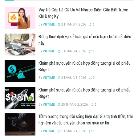
Vay Trả Góp Là Gì? Ưu Và Nhược Điểm Cần Biết Trước
Khi Đăng Ký
BY
VNTIME
2 THÁNG 7, 2026
0
Đừng thuê dịch vụ kế toán giá rẻ nếu bạn chưa biết điều
này
BY
VNTIME
6 THÁNG 4, 2026
0
Khám phá sự quyến rũ của hợp đồng tương lai cổ phiếu
Bitget
BY
VNTIME
3 THÁNG 3, 2026
0
Khám phá sự quyến rũ của hợp đồng tương lai cổ phiếu
Bitget
BY
VNTIME
25 THÁNG 2, 2026
0
Trầm hương trong đời sống hiện đại: Giá trị tinh thần, trải
nghiệm và câu chuyện chọn nơi mua uy tín
BY
VNTIME
6 THÁNG 1, 2026
0