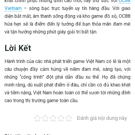
khát chinh phục những đỉnh cao mới, hãy thử sức với
OC88
Vietnam
– sòng bạc trực tuyến uy tín hàng đầu. Với giao
diện bắt mắt, âm thanh sống động và kho game đồ sộ, OC88
hứa hẹn sẽ là điểm đến lý tưởng để bạn thỏa mãn đam mê
và tận hưởng những phút giây giải trí bất tận.
Lời Kết
Hành trình của các nhà phát triển game Việt Nam có lẽ là một
câu chuyện đầy cảm hứng về niềm đam mê, sáng tạo, với
những “công trình” đột phá dẫn đầu xu thế. Họ đã chứng
minh rằng, dù xuất phát điểm ở đâu, chỉ cần có đủ khao khát
và tiềm năng, Việt Nam hoàn toàn có thể vươn tới những đỉnh
cao trong thị trường game toàn cầu.
Đánh giá nội dung này