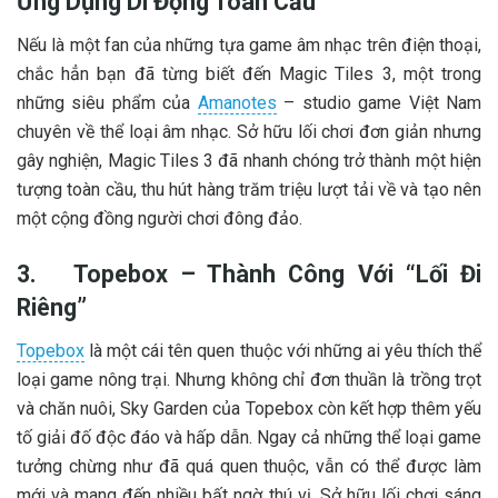
Ứng Dụng Di Động Toàn Cầu
Nếu là một fan của những tựa game âm nhạc trên điện thoại,
chắc hẳn bạn đã từng biết đến Magic Tiles 3, một trong
những siêu phẩm của
Amanotes
– studio game Việt Nam
chuyên về thể loại âm nhạc. Sở hữu lối chơi đơn giản nhưng
gây nghiện, Magic Tiles 3 đã nhanh chóng trở thành một hiện
tượng toàn cầu, thu hút hàng trăm triệu lượt tải về và tạo nên
một cộng đồng người chơi đông đảo.
3.
Topebox – Thành Công Với “Lối Đi
Riêng”
Topebox
là một cái tên quen thuộc với những ai yêu thích thể
loại game nông trại. Nhưng không chỉ đơn thuần là trồng trọt
và chăn nuôi, Sky Garden của Topebox còn kết hợp thêm yếu
tố giải đố độc đáo và hấp dẫn. Ngay cả những thể loại game
tưởng chừng như đã quá quen thuộc, vẫn có thể được làm
mới và mang đến nhiều bất ngờ thú vị. Sở hữu lối chơi sáng