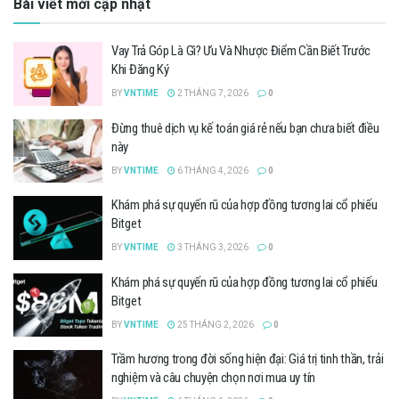
Bài viết mới cập nhật
Vay Trả Góp Là Gì? Ưu Và Nhược Điểm Cần Biết Trước
Khi Đăng Ký
BY
VNTIME
2 THÁNG 7, 2026
0
Đừng thuê dịch vụ kế toán giá rẻ nếu bạn chưa biết điều
này
BY
VNTIME
6 THÁNG 4, 2026
0
Khám phá sự quyến rũ của hợp đồng tương lai cổ phiếu
Bitget
BY
VNTIME
3 THÁNG 3, 2026
0
Khám phá sự quyến rũ của hợp đồng tương lai cổ phiếu
Bitget
BY
VNTIME
25 THÁNG 2, 2026
0
Trầm hương trong đời sống hiện đại: Giá trị tinh thần, trải
nghiệm và câu chuyện chọn nơi mua uy tín