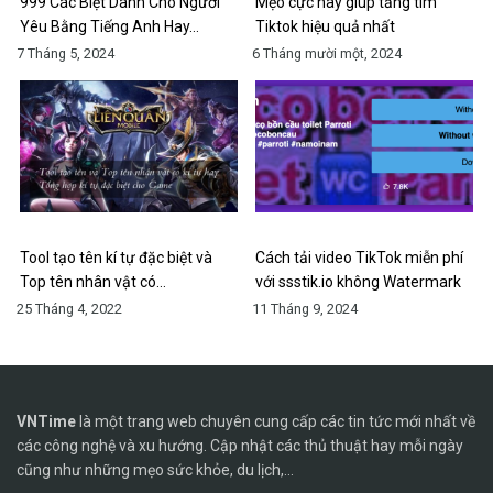
999 Các Biệt Danh Cho Người
Mẹo cực hay giúp tăng tim
Yêu Bằng Tiếng Anh Hay…
Tiktok hiệu quả nhất
7 Tháng 5, 2024
6 Tháng mười một, 2024
Tool tạo tên kí tự đặc biệt và
Cách tải video TikTok miễn phí
Top tên nhân vật có…
với ssstik.io không Watermark
25 Tháng 4, 2022
11 Tháng 9, 2024
VNTime
là một trang web chuyên cung cấp các tin tức mới nhất về
các công nghệ và xu hướng. Cập nhật các thủ thuật hay mỗi ngày
cũng như những mẹo sức khỏe, du lịch,...