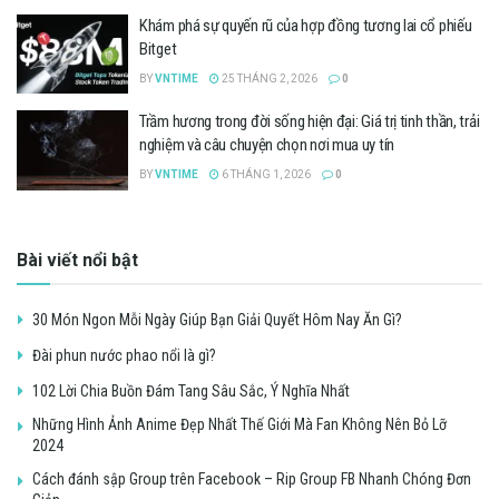
Khám phá sự quyến rũ của hợp đồng tương lai cổ phiếu
Bitget
BY
VNTIME
25 THÁNG 2, 2026
0
Trầm hương trong đời sống hiện đại: Giá trị tinh thần, trải
nghiệm và câu chuyện chọn nơi mua uy tín
BY
VNTIME
6 THÁNG 1, 2026
0
Bài viết nổi bật
30 Món Ngon Mỗi Ngày Giúp Bạn Giải Quyết Hôm Nay Ăn Gì?
Đài phun nước phao nổi là gì?
102 Lời Chia Buồn Đám Tang Sâu Sắc, Ý Nghĩa Nhất
Những Hình Ảnh Anime Đẹp Nhất Thế Giới Mà Fan Không Nên Bỏ Lỡ
2024
Cách đánh sập Group trên Facebook – Rip Group FB Nhanh Chóng Đơn