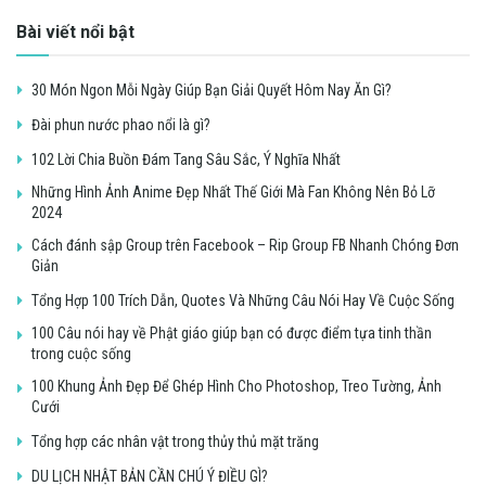
Bài viết nổi bật
30 Món Ngon Mỗi Ngày Giúp Bạn Giải Quyết Hôm Nay Ăn Gì?
Đài phun nước phao nổi là gì?
102 Lời Chia Buồn Đám Tang Sâu Sắc, Ý Nghĩa Nhất
Những Hình Ảnh Anime Đẹp Nhất Thế Giới Mà Fan Không Nên Bỏ Lỡ
2024
Cách đánh sập Group trên Facebook – Rip Group FB Nhanh Chóng Đơn
Giản
Tổng Hợp 100 Trích Dẫn, Quotes Và Những Câu Nói Hay Về Cuộc Sống
100 Câu nói hay về Phật giáo giúp bạn có được điểm tựa tinh thần
trong cuộc sống
100 Khung Ảnh Đẹp Để Ghép Hình Cho Photoshop, Treo Tường, Ảnh
Cưới
Tổng hợp các nhân vật trong thủy thủ mặt trăng
DU LỊCH NHẬT BẢN CẦN CHÚ Ý ĐIỀU GÌ?