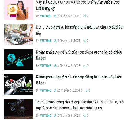
Vay Trả Góp Là Gì? Ưu Và Nhược Điểm Cần Biết Trước
Khi Đăng Ký
BY
VNTIME
2 THÁNG 7, 2026
0
Đừng thuê dịch vụ kế toán giá rẻ nếu bạn chưa biết điều
này
BY
VNTIME
6 THÁNG 4, 2026
0
Khám phá sự quyến rũ của hợp đồng tương lai cổ phiếu
Bitget
BY
VNTIME
3 THÁNG 3, 2026
0
Khám phá sự quyến rũ của hợp đồng tương lai cổ phiếu
Bitget
BY
VNTIME
25 THÁNG 2, 2026
0
Trầm hương trong đời sống hiện đại: Giá trị tinh thần, trải
nghiệm và câu chuyện chọn nơi mua uy tín
BY
VNTIME
6 THÁNG 1, 2026
0