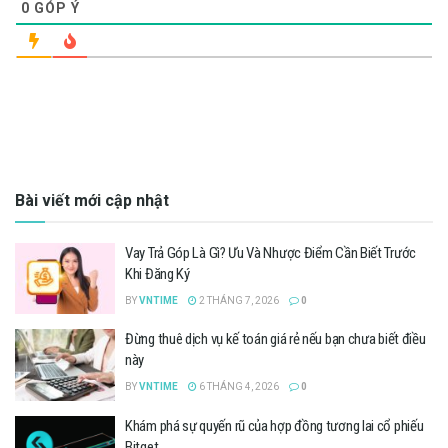
0
GÓP Ý
Bài viết mới cập nhật
Vay Trả Góp Là Gì? Ưu Và Nhược Điểm Cần Biết Trước
Khi Đăng Ký
BY
VNTIME
2 THÁNG 7, 2026
0
Đừng thuê dịch vụ kế toán giá rẻ nếu bạn chưa biết điều
này
BY
VNTIME
6 THÁNG 4, 2026
0
Khám phá sự quyến rũ của hợp đồng tương lai cổ phiếu
Bitget