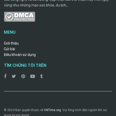
cũng như những mẹo sức khỏe, du lịch,...
MENU
Giới thiệu
Gửi bài
Điều khoản sử dụng
TÌM CHÚNG TÔI TRÊN
© 2024 Bản quyền thuộc về
VNTime.org.
Vui lòng trích dẫn nguồn khi sử
dụng lại nội dung!