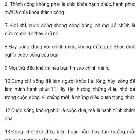
6. Thành công không phải là chìa khóa hạnh phúc, hạnh phúc
mới là chìa khóa thành công.
7. Đôi khi, cuộc sống không công bằng, nhưng đó chính là
sức mạnh để thay đổi nó.
8.Hãy sống đúng với chính mình, không để người khác định
nghĩa cuộc sống của bạn.
9.Mọi thứ đều khả thi nếu bạn tin vào chính mình.
10.Đừng chỉ sống để làm người khác hài lòng, hãy sống để
làm mình hạnh phúc.11.Hãy tận hưởng những điều nhỏ bé
trong cuộc sống, vì chúng mới là những điều quan trọng nhất.
12.Cuộc sống không phải là cuộc đua, mà là hành trình khám
phá.
13.Đừng chờ đợi điều kiện hoàn hảo, hãy tận hưởng mỗi
ngày với những gì bạn có.