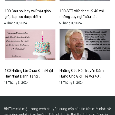
100 Câu nói hay về Phật giáo
100 STT viết cho tuổi 40 với
giúp bạn có được điểm…
những suy nghĩ sâu sắc…
4 Tháng 3, 2024
5 Tháng 3, 2024
130 Những Lời Chúc Sinh Nhật
Những Câu Nói Truyền Cảm
Hay Nhất Dành Tặng…
Hứng Cho Giới Trẻ Với 40…
13 Tháng 3, 2024
13 Tháng 3, 2024
VNTime
là một trang web chuyên cung cấp các tin tức mới nhất về
các công nghệ và xu hướng. Cập nhật các thủ thuật hay mỗi ngày