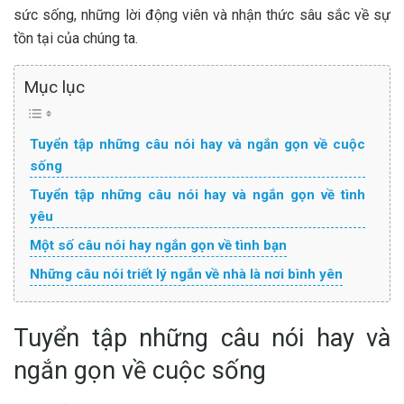
sức sống, những lời động viên và nhận thức sâu sắc về sự
tồn tại của chúng ta.
Mục lục
Tuyển tập những câu nói hay và ngắn gọn về cuộc
sống
Tuyển tập những câu nói hay và ngắn gọn về tình
yêu
Một số câu nói hay ngắn gọn về tình bạn
Những câu nói triết lý ngắn về nhà là nơi bình yên
Tuyển tập những câu nói hay và
ngắn gọn về cuộc sống