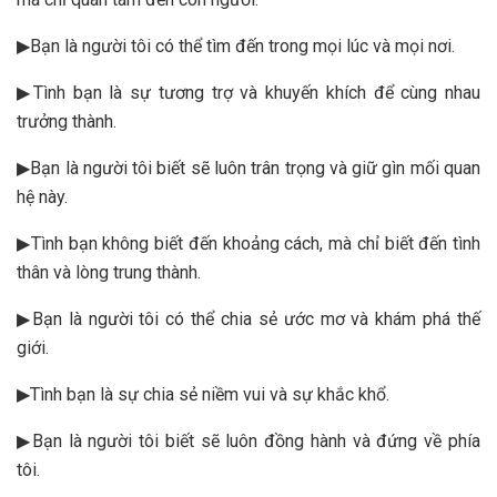
▶Bạn là người tôi có thể tìm đến trong mọi lúc và mọi nơi.
▶Tình bạn là sự tương trợ và khuyến khích để cùng nhau
trưởng thành.
▶Bạn là người tôi biết sẽ luôn trân trọng và giữ gìn mối quan
hệ này.
▶Tình bạn không biết đến khoảng cách, mà chỉ biết đến tình
thân và lòng trung thành.
▶Bạn là người tôi có thể chia sẻ ước mơ và khám phá thế
giới.
▶Tình bạn là sự chia sẻ niềm vui và sự khắc khổ.
▶Bạn là người tôi biết sẽ luôn đồng hành và đứng về phía
tôi.