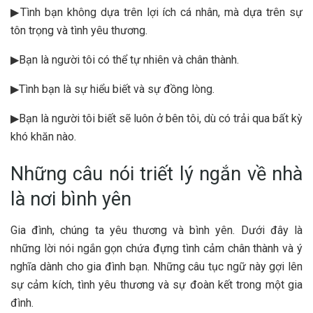
▶Tình bạn không dựa trên lợi ích cá nhân, mà dựa trên sự
tôn trọng và tình yêu thương.
▶Bạn là người tôi có thể tự nhiên và chân thành.
▶Tình bạn là sự hiểu biết và sự đồng lòng.
▶Bạn là người tôi biết sẽ luôn ở bên tôi, dù có trải qua bất kỳ
khó khăn nào.
Những câu nói triết lý ngắn về nhà
là nơi bình yên
Gia đình, chúng ta yêu thương và bình yên. Dưới đây là
những lời nói ngắn gọn chứa đựng tình cảm chân thành và ý
nghĩa dành cho gia đình bạn. Những câu tục ngữ này gợi lên
sự cảm kích, tình yêu thương và sự đoàn kết trong một gia
đình.