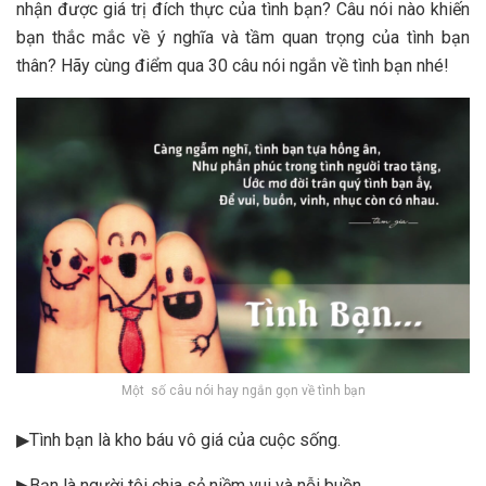
nhận được giá trị đích thực của tình bạn? Câu nói nào khiến
bạn thắc mắc về ý nghĩa và tầm quan trọng của tình bạn
thân? Hãy cùng điểm qua 30 câu nói ngắn về tình bạn nhé!
Một số câu nói hay ngắn gọn về tình bạn
▶Tình bạn là kho báu vô giá của cuộc sống.
▶Bạn là người tôi chia sẻ niềm vui và nỗi buồn.