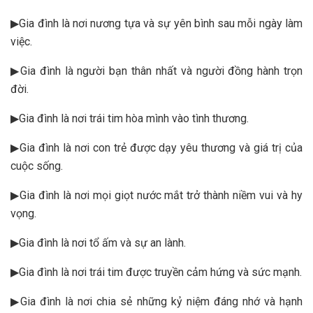
▶Gia đình là nơi nương tựa và sự yên bình sau mỗi ngày làm
việc.
▶Gia đình là người bạn thân nhất và người đồng hành trọn
đời.
▶Gia đình là nơi trái tim hòa mình vào tình thương.
▶Gia đình là nơi con trẻ được dạy yêu thương và giá trị của
cuộc sống.
▶Gia đình là nơi mọi giọt nước mắt trở thành niềm vui và hy
vọng.
▶Gia đình là nơi tổ ấm và sự an lành.
▶Gia đình là nơi trái tim được truyền cảm hứng và sức mạnh.
▶Gia đình là nơi chia sẻ những kỷ niệm đáng nhớ và hạnh