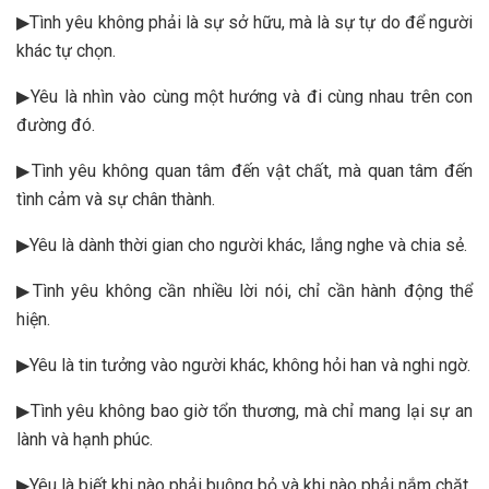
▶Tình yêu không phải là sự sở hữu, mà là sự tự do để người
khác tự chọn.
▶Yêu là nhìn vào cùng một hướng và đi cùng nhau trên con
đường đó.
▶Tình yêu không quan tâm đến vật chất, mà quan tâm đến
tình cảm và sự chân thành.
▶Yêu là dành thời gian cho người khác, lắng nghe và chia sẻ.
▶Tình yêu không cần nhiều lời nói, chỉ cần hành động thể
hiện.
▶Yêu là tin tưởng vào người khác, không hỏi han và nghi ngờ.
▶Tình yêu không bao giờ tổn thương, mà chỉ mang lại sự an
lành và hạnh phúc.
▶Yêu là biết khi nào phải buông bỏ và khi nào phải nắm chặt.