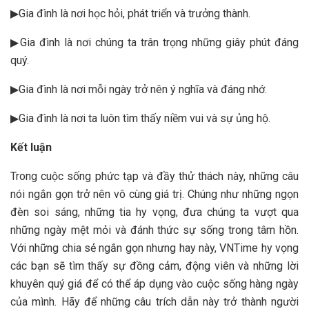
▶Gia đình là nơi học hỏi, phát triển và trưởng thành.
▶Gia đình là nơi chúng ta trân trọng những giây phút đáng
quý.
▶Gia đình là nơi mỗi ngày trở nên ý nghĩa và đáng nhớ.
▶Gia đình là nơi ta luôn tìm thấy niềm vui và sự ủng hộ.
Kết luận
Trong cuộc sống phức tạp và đầy thử thách này, những câu
nói ngắn gọn trở nên vô cùng giá trị. Chúng như những ngọn
đèn soi sáng, những tia hy vọng, đưa chúng ta vượt qua
những ngày mệt mỏi và đánh thức sự sống trong tâm hồn.
Với những chia sẻ ngắn gọn nhưng hay này, VNTime hy vọng
các bạn sẽ tìm thấy sự đồng cảm, động viên và những lời
khuyên quý giá để có thể áp dụng vào cuộc sống hàng ngày
của mình. Hãy để những câu trích dẫn này trở thành người