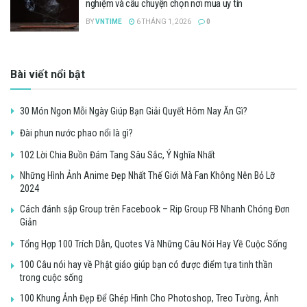
nghiệm và câu chuyện chọn nơi mua uy tín
BY
VNTIME
6 THÁNG 1, 2026
0
Bài viết nổi bật
30 Món Ngon Mỗi Ngày Giúp Bạn Giải Quyết Hôm Nay Ăn Gì?
Đài phun nước phao nổi là gì?
102 Lời Chia Buồn Đám Tang Sâu Sắc, Ý Nghĩa Nhất
Những Hình Ảnh Anime Đẹp Nhất Thế Giới Mà Fan Không Nên Bỏ Lỡ
2024
Cách đánh sập Group trên Facebook – Rip Group FB Nhanh Chóng Đơn
Giản
Tổng Hợp 100 Trích Dẫn, Quotes Và Những Câu Nói Hay Về Cuộc Sống
100 Câu nói hay về Phật giáo giúp bạn có được điểm tựa tinh thần
trong cuộc sống
100 Khung Ảnh Đẹp Để Ghép Hình Cho Photoshop, Treo Tường, Ảnh