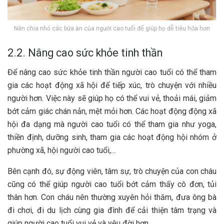
Nên chia nhỏ các bữa ăn của người cao tuổi để giúp họ dễ tiêu hóa hơn
2.2. Nâng cao sức khỏe tinh thần
Để nâng cao sức khỏe tinh thần người cao tuổi có thể tham
gia các hoạt động xã hội để tiếp xúc, trò chuyện với nhiều
người hơn. Việc này sẽ giúp họ có thể vui vẻ, thoải mái, giảm
bớt cảm giác chán nản, mệt mỏi hơn. Các hoạt động động xã
hội đa dạng mà người cao tuổi có thể tham gia như yoga,
thiền định, dưỡng sinh, tham gia các hoạt động hội nhóm ở
phường xã, hội người cao tuổi,…
Bên cạnh đó, sự động viên, tâm sự, trò chuyện của con cháu
cũng có thể giúp người cao tuổi bớt cảm thấy cô đơn, tủi
thân hơn. Con cháu nên thường xuyên hỏi thăm, đưa ông bà
đi chơi, đi du lịch cùng gia đình để cải thiện tâm trạng và
giúp người cao tuổi vui vẻ và yêu đời hơn.