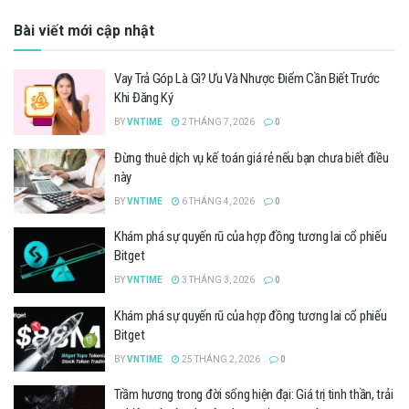
Bài viết mới cập nhật
Vay Trả Góp Là Gì? Ưu Và Nhược Điểm Cần Biết Trước
Khi Đăng Ký
BY
VNTIME
2 THÁNG 7, 2026
0
Đừng thuê dịch vụ kế toán giá rẻ nếu bạn chưa biết điều
này
BY
VNTIME
6 THÁNG 4, 2026
0
Khám phá sự quyến rũ của hợp đồng tương lai cổ phiếu
Bitget
BY
VNTIME
3 THÁNG 3, 2026
0
Khám phá sự quyến rũ của hợp đồng tương lai cổ phiếu
Bitget
BY
VNTIME
25 THÁNG 2, 2026
0
Trầm hương trong đời sống hiện đại: Giá trị tinh thần, trải