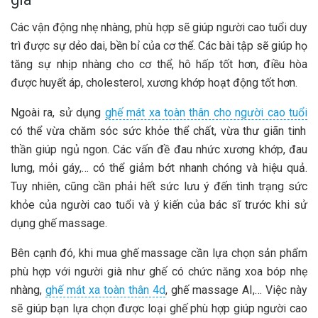
Các vận động nhẹ nhàng, phù hợp sẽ giúp người cao tuổi duy
trì được sự dẻo dai, bền bỉ của cơ thể. Các bài tập sẽ giúp họ
tăng sự nhịp nhàng cho cơ thể, hô hấp tốt hơn, điều hòa
được huyết áp, cholesterol, xương khớp hoạt động tốt hơn.
Ngoài ra, sử dụng
ghế mát xa toàn thân cho người cao tuổi
có thể vừa chăm sóc sức khỏe thể chất, vừa thư giãn tinh
thần giúp ngủ ngon. Các vấn đề đau nhức xương khớp, đau
lưng, mỏi gáy,… có thể giảm bớt nhanh chóng và hiệu quả.
Tuy nhiên, cũng cần phải hết sức lưu ý đến tình trạng sức
khỏe của người cao tuổi và ý kiến của bác sĩ trước khi sử
dụng ghế massage.
Bên cạnh đó, khi mua ghế massage cần lựa chọn sản phẩm
phù hợp với người già như ghế có chức năng xoa bóp nhẹ
nhàng,
ghế mát xa toàn thân 4d
, ghế massage AI,… Việc này
sẽ giúp bạn lựa chọn được loại ghế phù hợp giúp người cao