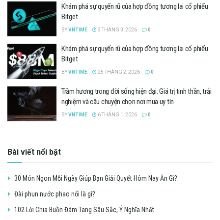
Khám phá sự quyến rũ của hợp đồng tương lai cổ phiếu
Bitget
BY
VNTIME
3 THÁNG 3, 2026
0
Khám phá sự quyến rũ của hợp đồng tương lai cổ phiếu
Bitget
BY
VNTIME
25 THÁNG 2, 2026
0
Trầm hương trong đời sống hiện đại: Giá trị tinh thần, trải
nghiệm và câu chuyện chọn nơi mua uy tín
BY
VNTIME
6 THÁNG 1, 2026
0
Bài viết nổi bật
30 Món Ngon Mỗi Ngày Giúp Bạn Giải Quyết Hôm Nay Ăn Gì?
Đài phun nước phao nổi là gì?
102 Lời Chia Buồn Đám Tang Sâu Sắc, Ý Nghĩa Nhất