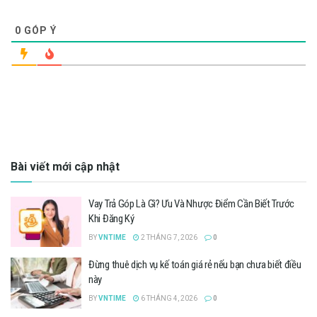
0
GÓP Ý
Bài viết mới cập nhật
Vay Trả Góp Là Gì? Ưu Và Nhược Điểm Cần Biết Trước
Khi Đăng Ký
BY
VNTIME
2 THÁNG 7, 2026
0
Đừng thuê dịch vụ kế toán giá rẻ nếu bạn chưa biết điều
này
BY
VNTIME
6 THÁNG 4, 2026
0