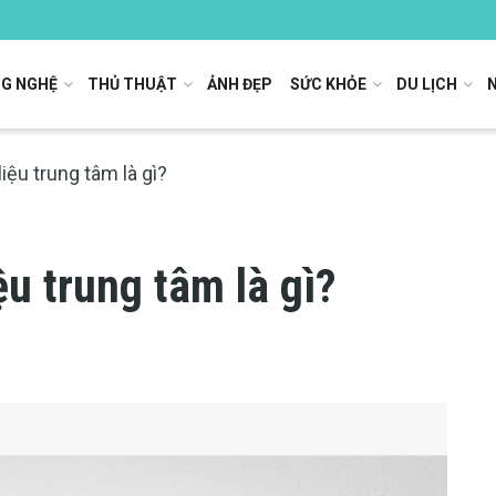
G NGHỆ
THỦ THUẬT
ẢNH ĐẸP
SỨC KHỎE
DU LỊCH
liệu trung tâm là gì?
ệu trung tâm là gì?