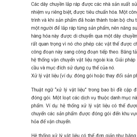
Các dây chuyền lắp ráp được các nhà sản xuất sử
nhiệm vụ riêng biệt, được tiêu chuẩn hóa. Một cô
trình và khi sản phẩm đã hoàn thành toàn bộ chu t
một người để lắp ráp từng sản phẩm, nên năng suấ
hàng hóa này được di chuyển qua một dây chuyền 
rất quan trọng vì nó cho phép các vật thể được 
công đoạn này sang công đoạn tiếp theo. Băng tải 
hệ thống vận chuyển vật liệu ngoài kia. Giải phá
cầu và mục đích sử dụng cụ thể của nó.
Xử lý vật liệu (ví dụ: đóng gói hoặc thay đổi sản 
Thuật ngữ “xử lý vật liệu” trong bao bì đề cập đ
đóng gói. Một loạt các dịch vụ thuộc danh mục nà
phẩm. Ví dụ: hệ thống xử lý vật liệu có thể đư
chuyển các sản phẩm được đóng gói đến khu vực l
hỏa để vận chuyển.
Hệ thống xử lý vật liệu có thể đơn giản như băng