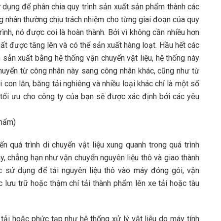
 dụng để phân chia quy trình sản xuất sản phẩm thành các
ng nhân thường chịu trách nhiệm cho từng giai đoạn của quy
rình, nó được coi là hoàn thành. Bởi vì không cần nhiều hơn
t được tăng lên và có thể sản xuất hàng loạt. Hầu hết các
sản xuất bằng hệ thống vận chuyển vật liệu, hệ thống này
chuyển từ công nhân này sang công nhân khác, cũng như từ
con lăn, băng tải nghiêng và nhiều loại khác chỉ là một số
p tối ưu cho công ty của bạn sẽ được xác định bởi các yêu
phẩm)
ến quá trình di chuyển vật liệu xung quanh trong quá trình
y, chẳng hạn như vận chuyển nguyên liệu thô và giao thành
ợc sử dụng để tải nguyên liệu thô vào máy đóng gói, vận
ưu trữ hoặc thậm chí tải thành phẩm lên xe tải hoặc tàu
 tải hoặc phức tạp như hệ thống xử lý vật liệu do máy tính