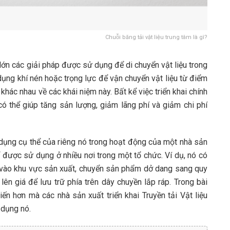
Chuỗi băng tải vật liệu trung tâm là gì?
lớn các giải pháp được sử dụng để di chuyển vật liệu trong
ụng khí nén hoặc trọng lực để vận chuyển vật liệu từ điểm
hác nhau về các khái niệm này. Bất kể việc triển khai chính
ó thể giúp tăng sản lượng, giảm lãng phí và giảm chi phí
dụng cụ thể của riêng nó trong hoạt động của một nhà sản
hể được sử dụng ở nhiều nơi trong một tổ chức. Ví dụ, nó có
hô vào khu vực sản xuất, chuyển sản phẩm dở dang sang quy
ên giá để lưu trữ phía trên dây chuyền lắp ráp. Trong bài
ến hơn mà các nhà sản xuất triển khai Truyền tải Vật liệu
 dụng nó.