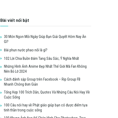
Bài viết nổi bật
30 Món Ngon Mỗi Ngày Giúp Bạn Giải Quyết Hôm Nay Ăn
Gì?
Đài phun nước phao nổi là gì?
102 Lời Chia Buồn Đám Tang Sâu Sắc, Ý Nghĩa Nhất
Những Hình Ảnh Anime Đẹp Nhất Thế Giới Mà Fan Không
Nên Bỏ Lỡ 2024
Cách đánh sập Group trên Facebook – Rip Group FB
Nhanh Chóng Đơn Giản
Tổng Hợp 100 Trích Dẫn, Quotes Và Những Câu Nói Hay Về
Cuộc Sống
100 Câu nói hay về Phật giáo giúp bạn có được điểm tựa
tinh thần trong cuộc sống
100 Khung Ảnh Đẹp Để Ghép Hình Cho Photoshop, Treo