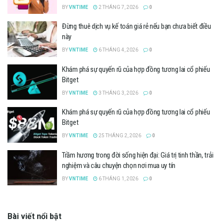
BY
VNTIME
2 THÁNG 7, 2026
0
Đừng thuê dịch vụ kế toán giá rẻ nếu bạn chưa biết điều
này
BY
VNTIME
6 THÁNG 4, 2026
0
Khám phá sự quyến rũ của hợp đồng tương lai cổ phiếu
Bitget
BY
VNTIME
3 THÁNG 3, 2026
0
Khám phá sự quyến rũ của hợp đồng tương lai cổ phiếu
Bitget
BY
VNTIME
25 THÁNG 2, 2026
0
Trầm hương trong đời sống hiện đại: Giá trị tinh thần, trải
nghiệm và câu chuyện chọn nơi mua uy tín
BY
VNTIME
6 THÁNG 1, 2026
0
Bài viết nổi bật