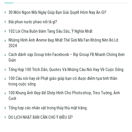
30 Món Ngon Mỗi Ngày Giúp Bạn Giải Quyết Hôm Nay Ăn Gì?
Đài phun nước phao nổi là gì?
102 Lời Chia Buồn Đám Tang Sâu Sắc, Ý Nghĩa Nhất
Những Hình Ảnh Anime Đẹp Nhất Thế Giới Mà Fan Không Nên Bỏ Lỡ
2024
Cách đánh sập Group trên Facebook – Rip Group FB Nhanh Chóng Đơn
Giản
Tổng Hợp 100 Trích Dẫn, Quotes Và Những Câu Nói Hay Về Cuộc Sống
100 Câu nói hay về Phật giáo giúp bạn có được điểm tựa tinh thần
trong cuộc sống
100 Khung Ảnh Đẹp Để Ghép Hình Cho Photoshop, Treo Tường, Ảnh
Cưới
Tổng hợp các nhân vật trong thủy thủ mặt trăng
DU LỊCH NHẬT BẢN CẦN CHÚ Ý ĐIỀU GÌ?