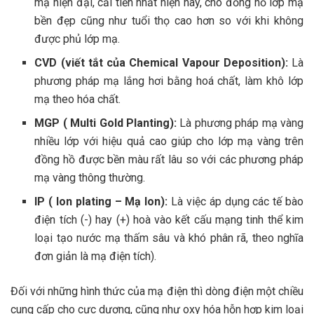
mạ hiện đại, cải tiến nhất hiện nay, cho đồng hồ lớp mạ
bền đẹp cũng như tuổi thọ cao hơn so với khi không
được phủ lớp mạ.
CVD (viết tắt của Chemical Vapour Deposition):
Là
phương pháp mạ lắng hơi bằng hoá chất, làm khô lớp
mạ theo hóa chất.
MGP ( Multi Gold Planting):
Là phương pháp mạ vàng
nhiều lớp với hiệu quả cao giúp cho lớp mạ vàng trên
đồng hồ được bền màu rất lâu so với các phương pháp
mạ vàng thông thường.
IP ( Ion plating – Mạ Ion):
Là việc áp dụng các tế bào
điện tích (-) hay (+) hoà vào kết cấu mạng tinh thể kim
loại tạo nước mạ thấm sâu và khó phân rã, theo nghĩa
đơn giản là mạ điện tích).
Đối với những hình thức của mạ điện thì dòng điện một chiều
cung cấp cho cực dương, cũng như oxy hóa hỗn hợp kim loại