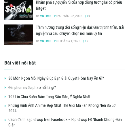
Khám phá sự quyến rũ của hợp đồng tương lai cổ phiếu
Bitget
BY
VNTIME
25 THÁNG 2, 2026
0
Trầm hương trong đời sống hiện đại: Giá trị tinh thần, trải
nghiệm và câu chuyện chọn nơi mua uy tín
BY
VNTIME
6 THÁNG 1, 2026
0
Bài viết nổi bật
30 Món Ngon Mỗi Ngày Giúp Bạn Giải Quyết Hôm Nay Ăn Gì?
Đài phun nước phao nổi là gì?
102 Lời Chia Buồn Đám Tang Sâu Sắc, Ý Nghĩa Nhất
Những Hình Ảnh Anime Đẹp Nhất Thế Giới Mà Fan Không Nên Bỏ Lỡ
2024
Cách đánh sập Group trên Facebook – Rip Group FB Nhanh Chóng Đơn
Giản