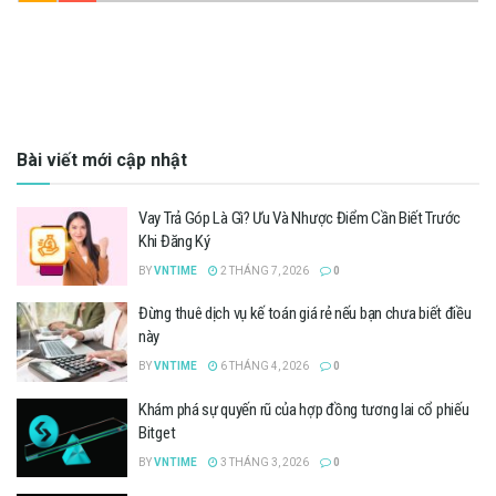
Bài viết mới cập nhật
Vay Trả Góp Là Gì? Ưu Và Nhược Điểm Cần Biết Trước
Khi Đăng Ký
BY
VNTIME
2 THÁNG 7, 2026
0
Đừng thuê dịch vụ kế toán giá rẻ nếu bạn chưa biết điều
này
BY
VNTIME
6 THÁNG 4, 2026
0
Khám phá sự quyến rũ của hợp đồng tương lai cổ phiếu
Bitget
BY
VNTIME
3 THÁNG 3, 2026
0