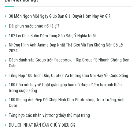
30 Món Ngon Mỗi Ngày Giúp Bạn Giải Quyết Hôm Nay Ăn Gì?
Đài phun nước phao nổi là gì?
102 Lời Chia Buồn Đám Tang Sâu Sắc, Ý Nghĩa Nhất
Những Hình Ảnh Anime Đẹp Nhất Thế Giới Mà Fan Không Nên Bỏ Lỡ
2024
Cách đánh sập Group trên Facebook – Rip Group FB Nhanh Chóng Đơn
Giản
Tổng Hợp 100 Trích Dẫn, Quotes Và Những Câu Nói Hay Về Cuộc Sống
100 Câu nói hay về Phật giáo giúp bạn có được điểm tựa tinh thần
trong cuộc sống
100 Khung Ảnh Đẹp Để Ghép Hình Cho Photoshop, Treo Tường, Ảnh
Cưới
Tổng hợp các nhân vật trong thủy thủ mặt trăng
DU LỊCH NHẬT BẢN CẦN CHÚ Ý ĐIỀU GÌ?