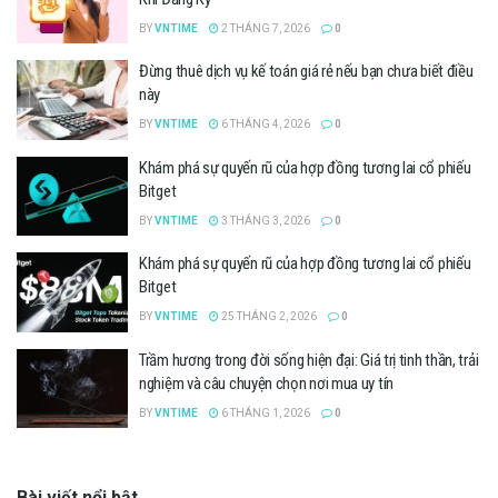
BY
VNTIME
2 THÁNG 7, 2026
0
Đừng thuê dịch vụ kế toán giá rẻ nếu bạn chưa biết điều
này
BY
VNTIME
6 THÁNG 4, 2026
0
Khám phá sự quyến rũ của hợp đồng tương lai cổ phiếu
Bitget
BY
VNTIME
3 THÁNG 3, 2026
0
Khám phá sự quyến rũ của hợp đồng tương lai cổ phiếu
Bitget
BY
VNTIME
25 THÁNG 2, 2026
0
Trầm hương trong đời sống hiện đại: Giá trị tinh thần, trải
nghiệm và câu chuyện chọn nơi mua uy tín
BY
VNTIME
6 THÁNG 1, 2026
0
Bài viết nổi bật