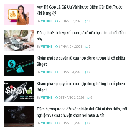
Vay Trả Góp Là Gì? Ưu Và Nhược Điểm Cần Biết Trước
Khi Đăng Ký
BY
VNTIME
2 THÁNG 7, 2026
0
Đừng thuê dịch vụ kế toán giá rẻ nếu bạn chưa biết điều
này
BY
VNTIME
6 THÁNG 4, 2026
0
Khám phá sự quyến rũ của hợp đồng tương lai cổ phiếu
Bitget
BY
VNTIME
3 THÁNG 3, 2026
0
Khám phá sự quyến rũ của hợp đồng tương lai cổ phiếu
Bitget
BY
VNTIME
25 THÁNG 2, 2026
0
Trầm hương trong đời sống hiện đại: Giá trị tinh thần, trải
nghiệm và câu chuyện chọn nơi mua uy tín
BY
VNTIME
6 THÁNG 1, 2026
0