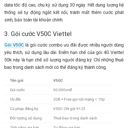
data tốc độ cao, chu kỳ sử dụng 30 ngày. Hết dung lượng hệ
thống sẽ tự động ngắt kết nối, tránh mất thêm cước phát
sinh, bảo toàn tài khoản chính.
3. Gói cước V50C Viettel
Gói V50C
là gói cước combo ưu đãi được nhiều người dùng
yêu thích, sử dụng lâu dài. Điểm hạn chế của gói 4G Viettel
50k này là hạn chế số lượng người đăng ký. Chỉ những thuê
bao trong danh sách mới có thể đăng ký thành công.
Tên gói
V50C
Giá cước
50.000vnđ
Ưu đãi
2GB + Free gọi nội mạng < 10p
Cú pháp đăng ký
V50C ON gửi 9123
Đối tượng sử dụng
Thuê bao trong danh sách
Tính năng gia hạn
Tự động gia hạn