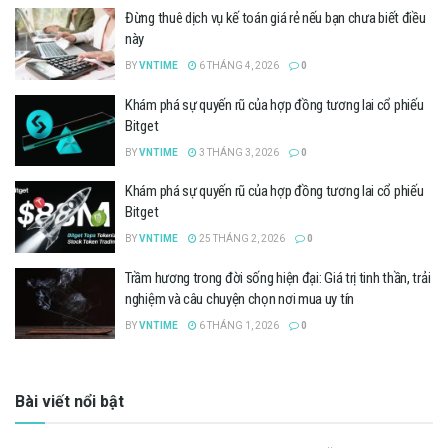
Đừng thuê dịch vụ kế toán giá rẻ nếu bạn chưa biết điều
này
BY
VNTIME
6 THÁNG 4, 2026
0
Khám phá sự quyến rũ của hợp đồng tương lai cổ phiếu
Bitget
BY
VNTIME
3 THÁNG 3, 2026
0
Khám phá sự quyến rũ của hợp đồng tương lai cổ phiếu
Bitget
BY
VNTIME
25 THÁNG 2, 2026
0
Trầm hương trong đời sống hiện đại: Giá trị tinh thần, trải
nghiệm và câu chuyện chọn nơi mua uy tín
BY
VNTIME
6 THÁNG 1, 2026
0
Bài viết nổi bật