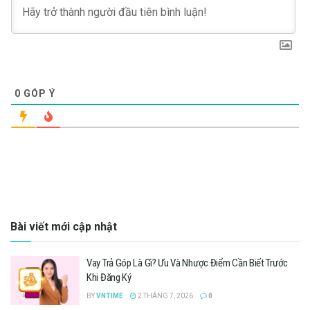
0
GÓP Ý
Bài viết mới cập nhật
Vay Trả Góp Là Gì? Ưu Và Nhược Điểm Cần Biết Trước
Khi Đăng Ký
BY
VNTIME
2 THÁNG 7, 2026
0