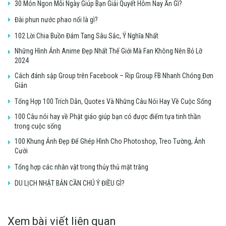
30 Món Ngon Mỗi Ngày Giúp Bạn Giải Quyết Hôm Nay Ăn Gì?
Đài phun nước phao nổi là gì?
102 Lời Chia Buồn Đám Tang Sâu Sắc, Ý Nghĩa Nhất
Những Hình Ảnh Anime Đẹp Nhất Thế Giới Mà Fan Không Nên Bỏ Lỡ
2024
Cách đánh sập Group trên Facebook – Rip Group FB Nhanh Chóng Đơn
Giản
Tổng Hợp 100 Trích Dẫn, Quotes Và Những Câu Nói Hay Về Cuộc Sống
100 Câu nói hay về Phật giáo giúp bạn có được điểm tựa tinh thần
trong cuộc sống
100 Khung Ảnh Đẹp Để Ghép Hình Cho Photoshop, Treo Tường, Ảnh
Cưới
Tổng hợp các nhân vật trong thủy thủ mặt trăng
DU LỊCH NHẬT BẢN CẦN CHÚ Ý ĐIỀU GÌ?
Xem bài viết liên quan