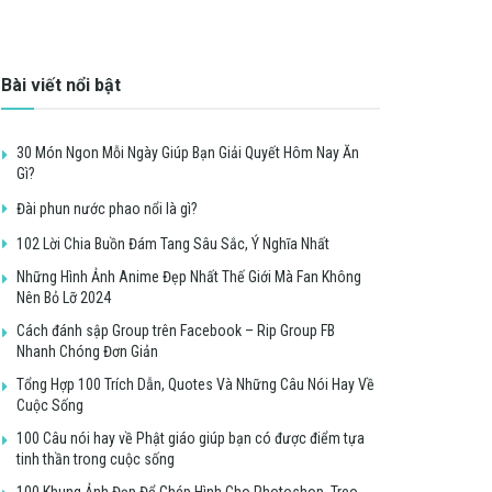
Bài viết nổi bật
30 Món Ngon Mỗi Ngày Giúp Bạn Giải Quyết Hôm Nay Ăn
Gì?
Đài phun nước phao nổi là gì?
102 Lời Chia Buồn Đám Tang Sâu Sắc, Ý Nghĩa Nhất
Những Hình Ảnh Anime Đẹp Nhất Thế Giới Mà Fan Không
Nên Bỏ Lỡ 2024
Cách đánh sập Group trên Facebook – Rip Group FB
Nhanh Chóng Đơn Giản
Tổng Hợp 100 Trích Dẫn, Quotes Và Những Câu Nói Hay Về
Cuộc Sống
100 Câu nói hay về Phật giáo giúp bạn có được điểm tựa
tinh thần trong cuộc sống
100 Khung Ảnh Đẹp Để Ghép Hình Cho Photoshop, Treo