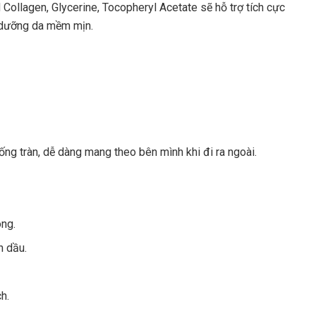
Collagen, Glycerine, Tocopheryl Acetate sẽ hỗ trợ tích cực
 dưỡng da mềm mịn.
ống tràn, dễ dàng mang theo bên mình khi đi ra ngoài.
ông.
n dầu.
h.