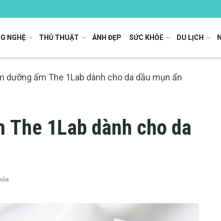
G NGHỆ
THỦ THUẬT
ẢNH ĐẸP
SỨC KHỎE
DU LỊCH
em dưỡng ẩm The 1Lab dành cho da dầu mụn ẩn
m The 1Lab dành cho da
hỏe