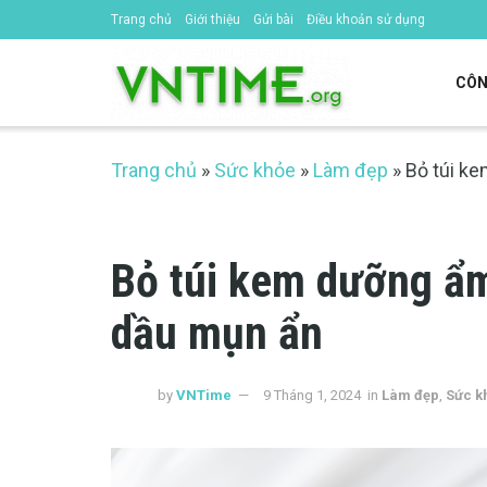
Trang chủ
Giới thiệu
Gửi bài
Điều khoản sử dụng
CÔN
Trang chủ
»
Sức khỏe
»
Làm đẹp
»
Bỏ túi k
Bỏ túi kem dưỡng ẩ
dầu mụn ẩn
by
VNTime
9 Tháng 1, 2024
in
Làm đẹp
,
Sức k