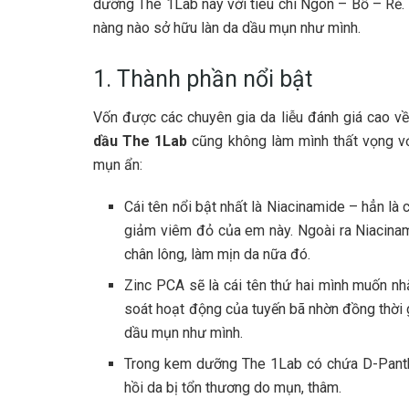
dưỡng The 1Lab này với tiêu chí Ngon – Bổ – Rẻ.
nàng nào sở hữu làn da dầu mụn như mình.
1. Thành phần nổi bật
Vốn được các chuyên gia da liễu đánh giá cao về
dầu The 1Lab
cũng không làm mình thất vọng vớ
mụn ẩn:
Cái tên nổi bật nhất là Niacinamide – hẳn l
giảm viêm đỏ của em này. Ngoài ra Niacinami
chân lông, làm mịn da nữa đó.
Zinc PCA sẽ là cái tên thứ hai mình muốn n
soát hoạt động của tuyến bã nhờn đồng thời 
dầu mụn như mình.
Trong kem dưỡng The 1Lab có chứa D-Panthe
hồi da bị tổn thương do mụn, thâm.