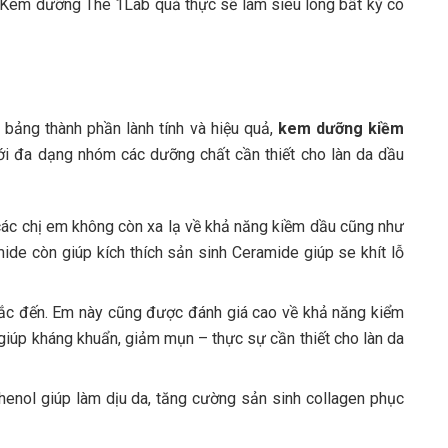
 Kem dưỡng The 1Lab quả thực sẽ làm siêu lòng bất kỳ cô
 bảng thành phần lành tính và hiệu quả,
kem dưỡng kiềm
i đa dạng nhóm các dưỡng chất cần thiết cho làn da dầu
à các chị em không còn xa lạ về khả năng kiềm dầu cũng như
de còn giúp kích thích sản sinh Ceramide giúp se khít lỗ
hắc đến. Em này cũng được đánh giá cao về khả năng kiểm
giúp kháng khuẩn, giảm mụn – thực sự cần thiết cho làn da
nol giúp làm dịu da, tăng cường sản sinh collagen phục