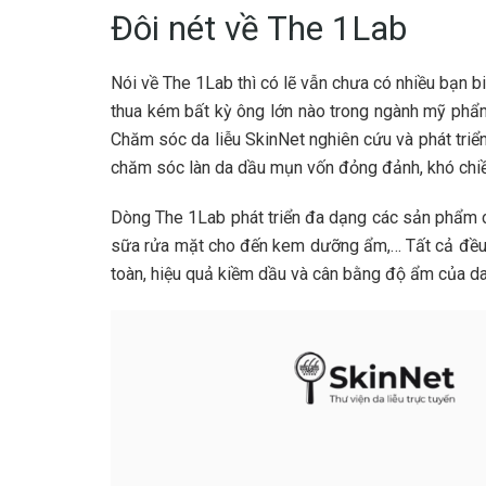
Đôi nét về The 1Lab
Nói về The 1Lab thì có lẽ vẫn chưa có nhiều bạn b
thua kém bất kỳ ông lớn nào trong ngành mỹ ph
Chăm sóc da liễu SkinNet nghiên cứu và phát triển
chăm sóc làn da dầu mụn vốn đỏng đảnh, khó chiề
Dòng The 1Lab phát triển đa dạng các sản phẩm c
sữa rửa mặt cho đến kem dưỡng ẩm,… Tất cả đều đ
toàn, hiệu quả kiềm dầu và cân bằng độ ẩm của da