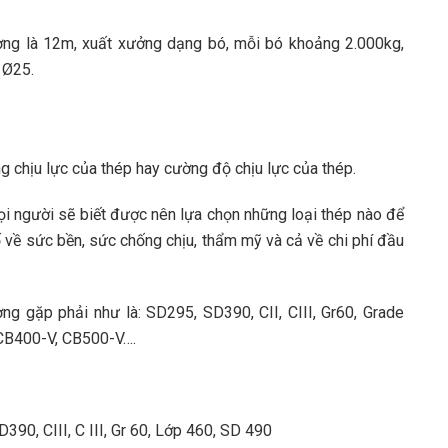
ường là 12m, xuất xưởng dạng bó, mỗi bó khoảng 2.000kg,
 Ø25.
g chịu lực của thép hay cường độ chịu lực của thép.
ọi người sẽ biết được nên lựa chọn những loại thép nào để
 về sức bền, sức chống chịu, thẩm mỹ và cả về chi phí đầu
ng gặp phải như là:
SD295, SD390, CII, CIII, Gr60, Grade
 CB400-V, CB500-V….
390, CIII, C III, Gr 60, Lớp 460, SD 490