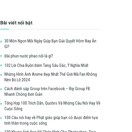
Bài viết nổi bật
30 Món Ngon Mỗi Ngày Giúp Bạn Giải Quyết Hôm Nay Ăn
Gì?
Đài phun nước phao nổi là gì?
102 Lời Chia Buồn Đám Tang Sâu Sắc, Ý Nghĩa Nhất
Những Hình Ảnh Anime Đẹp Nhất Thế Giới Mà Fan Không
Nên Bỏ Lỡ 2024
Cách đánh sập Group trên Facebook – Rip Group FB
Nhanh Chóng Đơn Giản
Tổng Hợp 100 Trích Dẫn, Quotes Và Những Câu Nói Hay Về
Cuộc Sống
100 Câu nói hay về Phật giáo giúp bạn có được điểm tựa
tinh thần trong cuộc sống
100 Khung Ảnh Đẹp Để Ghép Hình Cho Photoshop, Treo