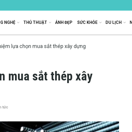
G NGHỆ
THỦ THUẬT
ẢNH ĐẸP
SỨC KHỎE
DU LỊCH
hiệm lựa chọn mua sắt thép xây dựng
n mua sắt thép xây
n tức