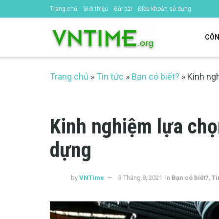
Trang chủ
Giới thiệu
Gửi bài
Điều khoản sử dụng
CÔN
Trang chủ
»
Tin tức
»
Bạn có biết?
»
Kinh ng
Kinh nghiệm lựa chọ
dựng
by
VNTime
3 Tháng 8, 2021
in
Bạn có biết?
,
Ti