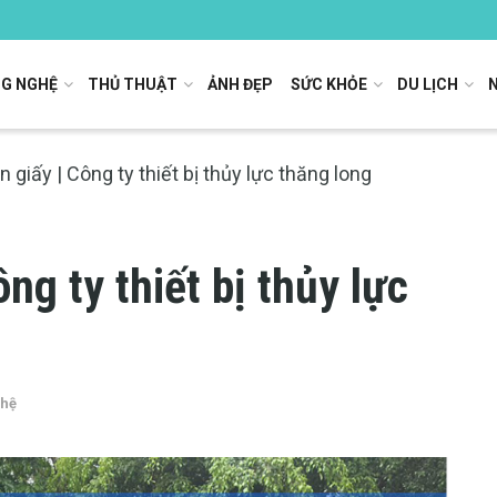
G NGHỆ
THỦ THUẬT
ẢNH ĐẸP
SỨC KHỎE
DU LỊCH
n giấy | Công ty thiết bị thủy lực thăng long
ng ty thiết bị thủy lực
ghệ