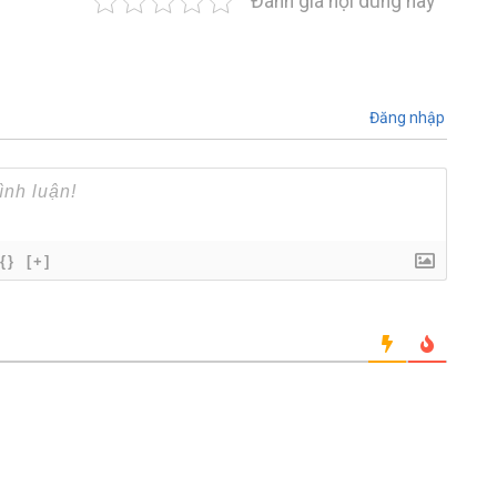
Đánh giá nội dung này
Đăng nhập
{}
[+]