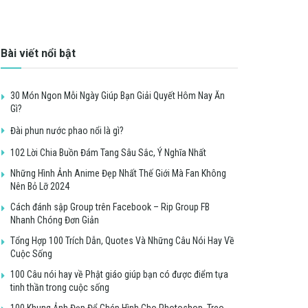
Bài viết nổi bật
30 Món Ngon Mỗi Ngày Giúp Bạn Giải Quyết Hôm Nay Ăn
Gì?
Đài phun nước phao nổi là gì?
102 Lời Chia Buồn Đám Tang Sâu Sắc, Ý Nghĩa Nhất
Những Hình Ảnh Anime Đẹp Nhất Thế Giới Mà Fan Không
Nên Bỏ Lỡ 2024
Cách đánh sập Group trên Facebook – Rip Group FB
Nhanh Chóng Đơn Giản
Tổng Hợp 100 Trích Dẫn, Quotes Và Những Câu Nói Hay Về
Cuộc Sống
100 Câu nói hay về Phật giáo giúp bạn có được điểm tựa
tinh thần trong cuộc sống
100 Khung Ảnh Đẹp Để Ghép Hình Cho Photoshop, Treo