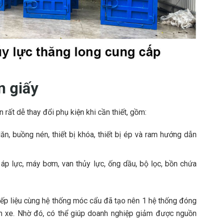
n giấy
 rất dễ thay đổi phụ kiện khi cần thiết, gồm:
lăn, buồng nén, thiết bị khóa, thiết bị ép và ram hướng dẫn
 áp lực, máy bơm, van thủy lực, ống dầu, bộ lọc, bồn chứa
iếp liệu cùng hệ thống móc cẩu đã tạo nên 1 hệ thống đóng
 lên xe. Nhờ đó, có thể giúp doanh nghiệp giảm được nguồn