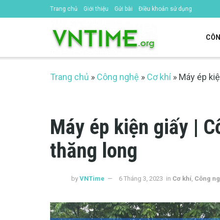
Trang chủ
Giới thiệu
Gửi bài
Điều khoản sử dụng
CÔN
Trang chủ
»
Công nghệ
»
Cơ khí
»
Máy ép kiệ
Máy ép kiện giấy | Cô
thăng long
by
VNTime
6 Tháng 3, 2023
in
Cơ khí
,
Công n