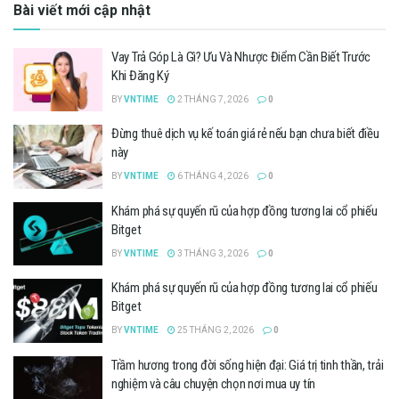
Bài viết mới cập nhật
Vay Trả Góp Là Gì? Ưu Và Nhược Điểm Cần Biết Trước
Khi Đăng Ký
BY
VNTIME
2 THÁNG 7, 2026
0
Đừng thuê dịch vụ kế toán giá rẻ nếu bạn chưa biết điều
này
BY
VNTIME
6 THÁNG 4, 2026
0
Khám phá sự quyến rũ của hợp đồng tương lai cổ phiếu
Bitget
BY
VNTIME
3 THÁNG 3, 2026
0
Khám phá sự quyến rũ của hợp đồng tương lai cổ phiếu
Bitget
BY
VNTIME
25 THÁNG 2, 2026
0
Trầm hương trong đời sống hiện đại: Giá trị tinh thần, trải
nghiệm và câu chuyện chọn nơi mua uy tín