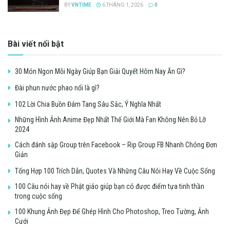
BY
VNTIME
6 THÁNG 1, 2026
0
Bài viết nổi bật
30 Món Ngon Mỗi Ngày Giúp Bạn Giải Quyết Hôm Nay Ăn Gì?
Đài phun nước phao nổi là gì?
102 Lời Chia Buồn Đám Tang Sâu Sắc, Ý Nghĩa Nhất
Những Hình Ảnh Anime Đẹp Nhất Thế Giới Mà Fan Không Nên Bỏ Lỡ
2024
Cách đánh sập Group trên Facebook – Rip Group FB Nhanh Chóng Đơn
Giản
Tổng Hợp 100 Trích Dẫn, Quotes Và Những Câu Nói Hay Về Cuộc Sống
100 Câu nói hay về Phật giáo giúp bạn có được điểm tựa tinh thần
trong cuộc sống
100 Khung Ảnh Đẹp Để Ghép Hình Cho Photoshop, Treo Tường, Ảnh
Cưới