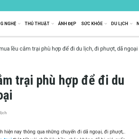
G NGHỆ
THỦ THUẬT
ẢNH ĐẸP
SỨC KHỎE
DU LỊCH
ua lều cắm trại phù hợp để đi du lịch, đi phượt, dã ngoại
m trại phù hợp để đi du
oại
lịch
ch hiện nay thông qua những chuyến đi dã ngoại, đi phượt,..