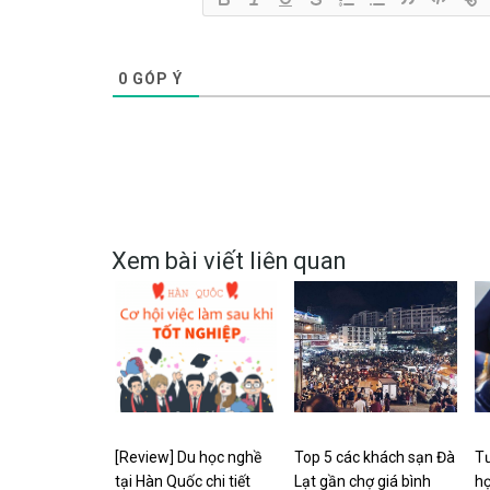
0
GÓP Ý
Xem bài viết liên quan
[Review] Du học nghề
Top 5 các khách sạn Đà
Tư
tại Hàn Quốc chi tiết
Lạt gần chợ giá bình
họ