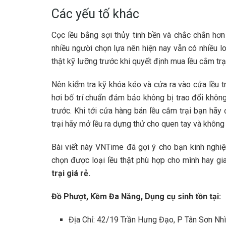
Các yếu tố khác
Cọc lều bằng sợi thủy tinh bền và chắc chắn hơ
nhiều người chọn lựa nên hiện nay vẫn có nhiều lo
thật kỹ lưỡng trước khi quyết định mua lều cắm trạ
Nên kiểm tra kỹ khóa kéo và cửa ra vào cửa lều t
hơi bố trí chuẩn đảm bảo không bị trao đổi không
trước. Khi tới cửa hàng bán lều cắm trại bạn hãy
trại hãy mở lều ra dựng thử cho quen tay và không
Bài viết này VNTime đã gợi ý cho bạn kinh ngh
chọn được loại lều thật phù hợp cho mình hay gia
trại giá rẻ.
Đồ Phượt, Kềm Đa Năng, Dụng cụ sinh tồn tại:
Địa Chỉ: 42/19 Trần Hưng Đạo, P Tân Sơn Nh