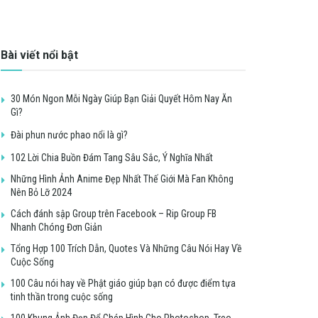
Bài viết nổi bật
30 Món Ngon Mỗi Ngày Giúp Bạn Giải Quyết Hôm Nay Ăn
Gì?
Đài phun nước phao nổi là gì?
102 Lời Chia Buồn Đám Tang Sâu Sắc, Ý Nghĩa Nhất
Những Hình Ảnh Anime Đẹp Nhất Thế Giới Mà Fan Không
Nên Bỏ Lỡ 2024
Cách đánh sập Group trên Facebook – Rip Group FB
Nhanh Chóng Đơn Giản
Tổng Hợp 100 Trích Dẫn, Quotes Và Những Câu Nói Hay Về
Cuộc Sống
100 Câu nói hay về Phật giáo giúp bạn có được điểm tựa
tinh thần trong cuộc sống
100 Khung Ảnh Đẹp Để Ghép Hình Cho Photoshop, Treo