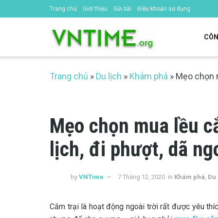
Trang chủ
Giới thiệu
Gửi bài
Điều khoản sử dụng
CÔN
Trang chủ
»
Du lịch
»
Khám phá
»
Mẹo chọn m
Mẹo chọn mua lều cắ
lịch, đi phượt, dã ng
by
VNTime
7 Tháng 12, 2020
in
Khám phá
,
Du 
Cắm trại là hoạt động ngoài trời rất được yêu thí