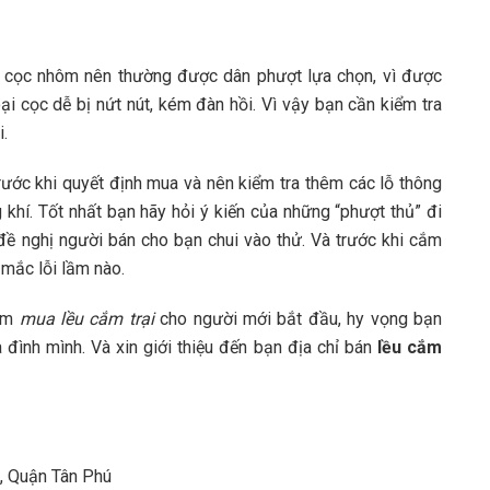
n cọc nhôm nên thường được dân phượt lựa chọn, vì được
ại cọc dễ bị nứt nút, kém đàn hồi. Vì vậy bạn cần kiểm tra
i.
rước khi quyết định mua và nên kiểm tra thêm các lỗ thông
 khí. Tốt nhất bạn hãy hỏi ý kiến của những “phượt thủ” đi
 đề nghị người bán cho bạn chui vào thử. Và trước khi cắm
 mắc lỗi lầm nào.
iệm
mua lều cắm trại
cho người mới bắt đầu, hy vọng bạn
 đình mình. Và xin giới thiệu đến bạn địa chỉ bán
lều cắm
ì, Quận Tân Phú