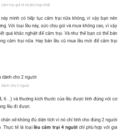
cắm trại giá rẻ và phù hợp nhất
 này mình có tiếp tục cắm trại nữa không, vì vậy bạn nên
ng. Với loại lều này, sức chịu gió và mưa không cao, vì vậy
iết quá khắc nghiệt để cắm trại. Và như thế bạn có thể bán
ng cắm trại nữa. Hay bán lều cũ mua lều mới để cắm trại
u dành cho 2 người
 4, 6 …) và thường kích thước của lều được tính đúng với cơ
ng lều đi được.
 chắn sẽ không đủ diện tích vì nó chỉ tính cho đúng 2 người
. Thực tế là loại
lều cắm trại 4 người
chỉ phù hợp với gia