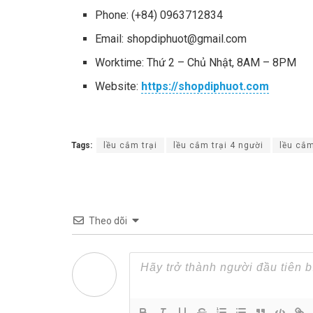
Phone: (+84) 0963712834
Email:
shopdiphuot@gmail.com
Worktime: Thứ 2 – Chủ Nhật, 8AM – 8PM
Website:
https://shopdiphuot.com
Tags:
lều cắm trại
lều cắm trại 4 người
lều cắ
Theo dõi