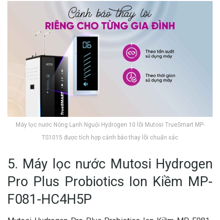
Máy lọc nước Nóng Lạnh Nguội Hydrogen 10 lõi Mutosi TrueSmart MP-
TS1015 được tích hợp cảnh báo thay lõi chuẩn xác
5. Máy lọc nước Mutosi Hydrogen
Pro Plus Probiotics Ion Kiềm MP-
F081-HC4H5P