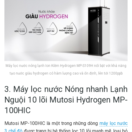
Máy lọc nước nóng lạnh Ion Kiềm Hydrogen MP-S109H nổi bật với khả năng
tạo nước giàu hydrogen có hàm lượng cao và ổn định, lên tới 1200ppb
3. Máy lọc nước Nóng nhanh Lạnh
Nguội 10 lõi Mutosi Hydrogen MP-
100HIC
Mutosi MP-100HIC là một trong những dòng
máy lọc nước
3 chế độ
được trang bị hệ thống lọc 10 lõi mạnh mẽ, loại bỏ