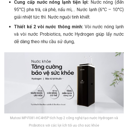
Cung cấp nước nóng lạnh tiện lợi:
Nước nóng (đến
95°C) pha trà, cà phê, nấu mì,… Nước lạnh (6°C – 10°C)
giải nhiệt tức thì. Nước nguội tinh khiết.
Thiết kế 2 vòi nước thông minh:
Vòi nước nóng lạnh
và vòi nước Probiotics, nước Hydrogen giúp lấy nước
dễ dàng theo nhu cầu sử dụng,
Mutosi MP-F081-HC4H5P tích hợp 2 công nghệ tạo nước Hydrogen và
Probiotics với các lợi ích tối ưu cho sức khỏe