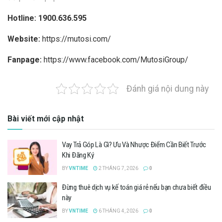
Hotline: 1900.636.595
Website:
https://mutosi.com/
Fanpage:
https://www.facebook.com/MutosiGroup/
Đánh giá nội dung này
Bài viết mới cập nhật
Vay Trả Góp Là Gì? Ưu Và Nhược Điểm Cần Biết Trước
Khi Đăng Ký
BY
VNTIME
2 THÁNG 7, 2026
0
Đừng thuê dịch vụ kế toán giá rẻ nếu bạn chưa biết điều
này
BY
VNTIME
6 THÁNG 4, 2026
0