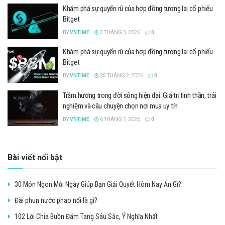
Khám phá sự quyến rũ của hợp đồng tương lai cổ phiếu
Bitget
BY
VNTIME
3 THÁNG 3, 2026
0
Khám phá sự quyến rũ của hợp đồng tương lai cổ phiếu
Bitget
BY
VNTIME
25 THÁNG 2, 2026
0
Trầm hương trong đời sống hiện đại: Giá trị tinh thần, trải
nghiệm và câu chuyện chọn nơi mua uy tín
BY
VNTIME
6 THÁNG 1, 2026
0
Bài viết nổi bật
30 Món Ngon Mỗi Ngày Giúp Bạn Giải Quyết Hôm Nay Ăn Gì?
Đài phun nước phao nổi là gì?
102 Lời Chia Buồn Đám Tang Sâu Sắc, Ý Nghĩa Nhất