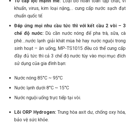
10 cấp lọc mạnh mẽ:
Loại bỏ hoàn toàn tạp chất, vi
khuẩn, virus, kim loại nặng,… cung cấp nước sạch đạt
chuẩn quốc tế.
Đáp ứng mọi nhu cầu tức thì với kết cầu 2 vòi – 3
chế độ nước:
Dù cần nước nóng để pha trà, sữa, cà
phê….nước lạnh giải khát mùa hè hay nước nguội trong
sinh hoạt – ăn uống, MP-TS1015 đều có thể cung cấp
đầy đủ tức thì cả 3 chế độ nước tùy vào mọi mục đích
sử dụng của gia đình bạn:
Nước nóng 85°C ~ 95°C
Nước lạnh dưới 8°C ~ 15°C
Nước nguội uống trực tiếp tại vòi.
Lõi ORP Hydrogen:
Trung hòa axit dư, chống oxy hóa,
bảo vệ sức khỏe.