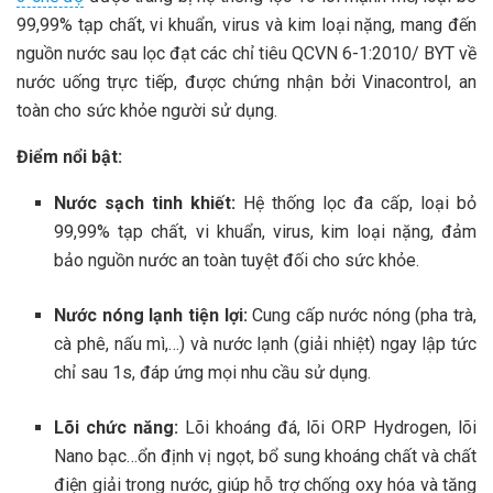
99,99% tạp chất, vi khuẩn, virus và kim loại nặng, mang đến
nguồn nước sau lọc đạt các chỉ tiêu QCVN 6-1:2010/ BYT về
nước uống trực tiếp, được chứng nhận bởi Vinacontrol, an
toàn cho sức khỏe người sử dụng.
Điểm nổi bật:
Nước sạch tinh khiết:
Hệ thống lọc đa cấp, loại bỏ
99,99% tạp chất, vi khuẩn, virus, kim loại nặng, đảm
bảo nguồn nước an toàn tuyệt đối cho sức khỏe.
Nước nóng lạnh tiện lợi:
Cung cấp nước nóng (pha trà,
cà phê, nấu mì,…) và nước lạnh (giải nhiệt) ngay lập tức
chỉ sau 1s, đáp ứng mọi nhu cầu sử dụng.
Lõi chức năng​:
Lõi khoáng đá, lõi ORP Hydrogen, lõi
Nano bạc…ổn định vị ngọt, bổ sung khoáng chất và chất
điện giải trong nước, giúp hỗ trợ chống oxy hóa và tăng