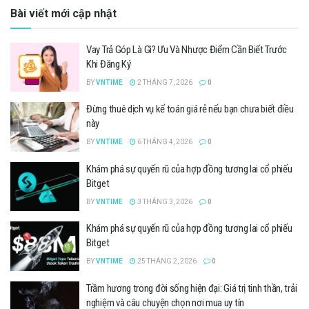
Bài viết mới cập nhật
Vay Trả Góp Là Gì? Ưu Và Nhược Điểm Cần Biết Trước
Khi Đăng Ký
BY
VNTIME
2 THÁNG 7, 2026
0
Đừng thuê dịch vụ kế toán giá rẻ nếu bạn chưa biết điều
này
BY
VNTIME
6 THÁNG 4, 2026
0
Khám phá sự quyến rũ của hợp đồng tương lai cổ phiếu
Bitget
BY
VNTIME
3 THÁNG 3, 2026
0
Khám phá sự quyến rũ của hợp đồng tương lai cổ phiếu
Bitget
BY
VNTIME
25 THÁNG 2, 2026
0
Trầm hương trong đời sống hiện đại: Giá trị tinh thần, trải
nghiệm và câu chuyện chọn nơi mua uy tín