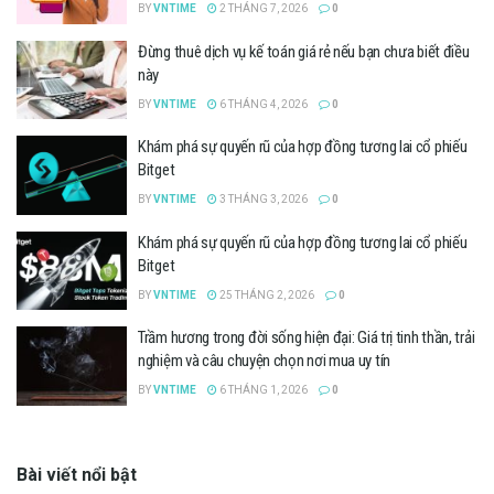
BY
VNTIME
2 THÁNG 7, 2026
0
Đừng thuê dịch vụ kế toán giá rẻ nếu bạn chưa biết điều
này
BY
VNTIME
6 THÁNG 4, 2026
0
Khám phá sự quyến rũ của hợp đồng tương lai cổ phiếu
Bitget
BY
VNTIME
3 THÁNG 3, 2026
0
Khám phá sự quyến rũ của hợp đồng tương lai cổ phiếu
Bitget
BY
VNTIME
25 THÁNG 2, 2026
0
Trầm hương trong đời sống hiện đại: Giá trị tinh thần, trải
nghiệm và câu chuyện chọn nơi mua uy tín
BY
VNTIME
6 THÁNG 1, 2026
0
Bài viết nổi bật