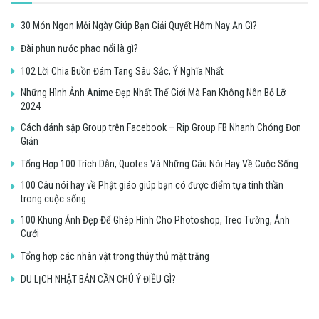
30 Món Ngon Mỗi Ngày Giúp Bạn Giải Quyết Hôm Nay Ăn Gì?
Đài phun nước phao nổi là gì?
102 Lời Chia Buồn Đám Tang Sâu Sắc, Ý Nghĩa Nhất
Những Hình Ảnh Anime Đẹp Nhất Thế Giới Mà Fan Không Nên Bỏ Lỡ
2024
Cách đánh sập Group trên Facebook – Rip Group FB Nhanh Chóng Đơn
Giản
Tổng Hợp 100 Trích Dẫn, Quotes Và Những Câu Nói Hay Về Cuộc Sống
100 Câu nói hay về Phật giáo giúp bạn có được điểm tựa tinh thần
trong cuộc sống
100 Khung Ảnh Đẹp Để Ghép Hình Cho Photoshop, Treo Tường, Ảnh
Cưới
Tổng hợp các nhân vật trong thủy thủ mặt trăng
DU LỊCH NHẬT BẢN CẦN CHÚ Ý ĐIỀU GÌ?