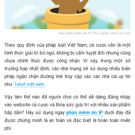
Top phần mềm ẩn IP cho người chơi cá cược
Theo quy định của pháp luật Việt Nam, cá cược vẫn là một
hình thức giải trí bỏ ngỏ, không bị cấm tuyệt đối nhưng cũng
chưa chính thức được công nhận. Vì vậy, trong một số
trường hợp nhất định, các nhà mạng sẽ sử dụng nhiều biện
pháp ngăn chặn đường link truy cập vào các nhà cái uy tín
như
1xbet việt nam
.
Vậy làm thế nào để người chơi có thể dễ dàng đăng nhập
vào website cá cược và thỏa sức giải trí với nhiều sản phẩm
hấp dẫn? Hãy sử dụng ngay
phần mềm ẩn IP
dưới đây đã
được chứng minh là an toàn và đặc biệt là hoàn toàn miễn
phí.