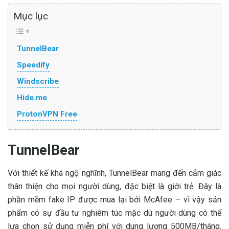
Mục lục
TunnelBear
Speedify
Windscribe
Hide.me
ProtonVPN Free
TunnelBear
Với thiết kế khá ngộ nghĩnh, TunnelBear mang đến cảm giác
thân thiện cho mọi người dùng, đặc biệt là giới trẻ. Đây là
phần mềm fake IP được mua lại bởi McAfee – vì vậy sản
phẩm có sự đầu tư nghiêm túc mặc dù người dùng có thể
lựa chọn sử dụng miễn phí với dung lượng 500MB/tháng.