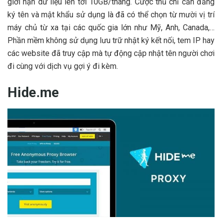
giới hạn dữ liệu lên tới 10GB/tháng. Cược thủ chỉ cần đăng
ký tên và mật khẩu sử dụng là đã có thể chọn từ mười vị trí
máy chủ từ xa tại các quốc gia lớn như Mỹ, Anh, Canada,…
Phần mềm không sử dụng lưu trữ nhật ký kết nối, tem IP hay
các website đã truy cập mà tự động cập nhật tên người chơi
đi cùng với dịch vụ gợi ý đi kèm.
Hide.me