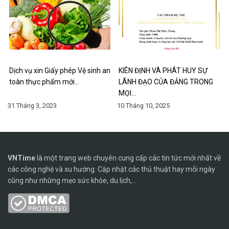
Dịch vụ xin Giấy phép Vệ sinh an
KIÊN ĐỊNH VÀ PHÁT HUY SỰ
toàn thực phẩm mới…
LÃNH ĐẠO CỦA ĐẢNG TRONG
MỌI…
31 Tháng 3, 2023
10 Tháng 10, 2025
VNTime
là một trang web chuyên cung cấp các tin tức mới nhất về
các công nghệ và xu hướng. Cập nhật các thủ thuật hay mỗi ngày
cũng như những mẹo sức khỏe, du lịch,...