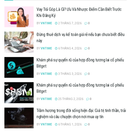
Vay Trả Góp Là Gì? Ưu Và Nhược Điểm Cần Biết Trước
Khi Đăng Ký
BY
VNTIME
2 THÁNG 7, 2026
0
Đừng thuê dịch vụ kế toán giá rẻ nếu bạn chưa biết điều
này
BY
VNTIME
6 THÁNG 4, 2026
0
Khám phá sự quyến rũ của hợp đồng tương lai cổ phiếu
Bitget
BY
VNTIME
3 THÁNG 3, 2026
0
Khám phá sự quyến rũ của hợp đồng tương lai cổ phiếu
Bitget
BY
VNTIME
25 THÁNG 2, 2026
0
Trầm hương trong đời sống hiện đại: Giá trị tinh thần, trải
nghiệm và câu chuyện chọn nơi mua uy tín
BY
VNTIME
6 THÁNG 1, 2026
0