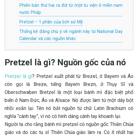
Phiên bản thứ hai ra đời từ một tu viện ở miền nam
nước Pháp
Pretzel – 1 phần của lịch sử Mỹ
Thống kê đáng chú ý về ngành này từ National Day
Calendar và các nguồn khác:
Pretzel là gì? Nguồn gốc của nó
Pretzel là gì
? Pretzel xuất phát từ Brezel, ở Bayern và Áo
còn gọi là Breze, tiếng Bayern Brezn, ở Thụy Sĩ và
Oberschwaben Bretzel là một loại bánh mì đặc biệt phổ
biến ở Nam Đức, Áo và Alsace. Nó được làm từ một dây bột
nhồi xoắn lại. Tên nó bắt nguồn từ chữ Latin Brachium có
nghĩa “cánh tay”, vì nó có hình dáng cánh tay khoanh lại.
Người ta cho rằng bánh mì pretzel có nguồn gốc Thiên Chúa
giáo và do các tu sĩ Thiên Chúa giáo làm ra. Có ít nhất hai