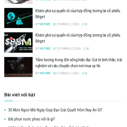
Khám phá sự quyến rũ của hợp đồng tương lai cổ phiếu
Bitget
BY
VNTIME
3 THÁNG 3, 2026
0
Khám phá sự quyến rũ của hợp đồng tương lai cổ phiếu
Bitget
BY
VNTIME
25 THÁNG 2, 2026
0
Trầm hương trong đời sống hiện đại: Giá trị tinh thần, trải
nghiệm và câu chuyện chọn nơi mua uy tín
BY
VNTIME
6 THÁNG 1, 2026
0
Bài viết nổi bật
30 Món Ngon Mỗi Ngày Giúp Bạn Giải Quyết Hôm Nay Ăn Gì?
Đài phun nước phao nổi là gì?