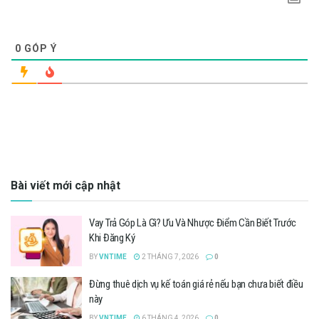
0
GÓP Ý
Bài viết mới cập nhật
Vay Trả Góp Là Gì? Ưu Và Nhược Điểm Cần Biết Trước
Khi Đăng Ký
BY
VNTIME
2 THÁNG 7, 2026
0
Đừng thuê dịch vụ kế toán giá rẻ nếu bạn chưa biết điều
này
BY
VNTIME
6 THÁNG 4, 2026
0