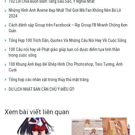
102 Lời Chia Buồn Đám Tang Sâu Sắc, Ý Nghĩa Nhất
Những Hình Ảnh Anime Đẹp Nhất Thế Giới Mà Fan Không Nên Bỏ Lỡ
2024
Cách đánh sập Group trên Facebook – Rip Group FB Nhanh Chóng Đơn
Giản
Tổng Hợp 100 Trích Dẫn, Quotes Và Những Câu Nói Hay Về Cuộc Sống
100 Câu nói hay về Phật giáo giúp bạn có được điểm tựa tinh thần
trong cuộc sống
100 Khung Ảnh Đẹp Để Ghép Hình Cho Photoshop, Treo Tường, Ảnh
Cưới
Tổng hợp các nhân vật trong thủy thủ mặt trăng
DU LỊCH NHẬT BẢN CẦN CHÚ Ý ĐIỀU GÌ?
Xem bài viết liên quan