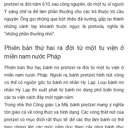
pretzel ra đời năm 610 sau công nguyên, do một tu sĩ người
Ý sáng chế ra để làm phần thưởng cho các trẻ thuộc lời cầu
nguyện. Ông gọi những que bột nhão đã nướng, gấp lại thành
những cánh tay khoanh trước ngực là pretiola, nghĩa là
“những phần thưởng nhỏ”.
Phiên bản thứ hai ra đời từ một tu viện ở
miền nam nước Pháp
Phiên bản thứ hai, bánh mì pretzel ra đời từ một tu viện ở
miền nam nước Pháp. Ngoài ra, bánh pretzel hình nút vòng
có thể có nguồn gốc từ bánh mì nhẫn Hy Lạp. Loại bánh mì
nhẫn Hy Lạp thì xuất phát từ bánh mì dùng phổ biến trong
các tu viện cách đây một ngàn năm.
Trong nhà thờ Công giáo La Mã, bánh pretzel mang ý nghĩa
tôn giáo cả về công thức và hình dạng. Các vòng thắt nút của
pretzel có mục đích rất thực tế: để các thợ làm bánh có thể
treo chúng lên các móc nằm dọc theo cây phơi bánh như