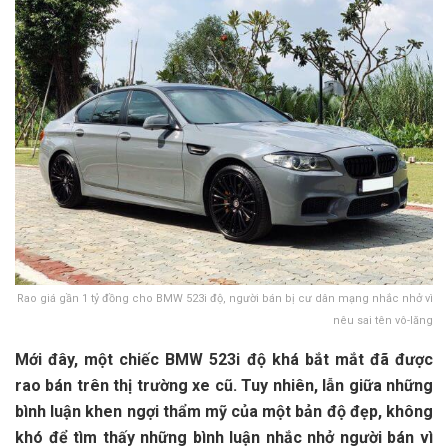
Rao giá gần 1 tỷ đồng cho BMW 523i độ, người bán bị cư dân mạng nhắc nhở vì
nêu sai tên vô-lăng
Mới đây, một chiếc BMW 523i độ khá bắt mắt đã được
rao bán trên thị trường xe cũ. Tuy nhiên, lẫn giữa những
bình luận khen ngợi thẩm mỹ của một bản độ đẹp, không
khó để tìm thấy những bình luận nhắc nhở người bán vì