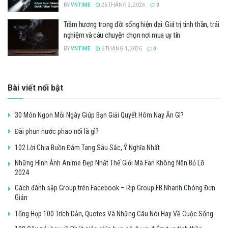
BY
VNTIME
25 THÁNG 2, 2026
0
Trầm hương trong đời sống hiện đại: Giá trị tinh thần, trải
nghiệm và câu chuyện chọn nơi mua uy tín
BY
VNTIME
6 THÁNG 1, 2026
0
Bài viết nổi bật
30 Món Ngon Mỗi Ngày Giúp Bạn Giải Quyết Hôm Nay Ăn Gì?
Đài phun nước phao nổi là gì?
102 Lời Chia Buồn Đám Tang Sâu Sắc, Ý Nghĩa Nhất
Những Hình Ảnh Anime Đẹp Nhất Thế Giới Mà Fan Không Nên Bỏ Lỡ
2024
Cách đánh sập Group trên Facebook – Rip Group FB Nhanh Chóng Đơn
Giản
Tổng Hợp 100 Trích Dẫn, Quotes Và Những Câu Nói Hay Về Cuộc Sống