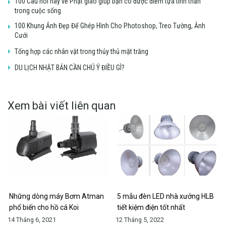
100 Câu nói hay về Phật giáo giúp bạn có được điểm tựa tinh thần
trong cuộc sống
100 Khung Ảnh Đẹp Để Ghép Hình Cho Photoshop, Treo Tường, Ảnh
Cưới
Tổng hợp các nhân vật trong thủy thủ mặt trăng
DU LỊCH NHẬT BẢN CẦN CHÚ Ý ĐIỀU GÌ?
Xem bài viết liên quan
Những dòng máy Bơm Atman
5 mẫu đèn LED nhà xưởng HLB
phổ biến cho hồ cá Koi
tiết kiệm điện tốt nhất
14 Tháng 6, 2021
12 Tháng 5, 2022