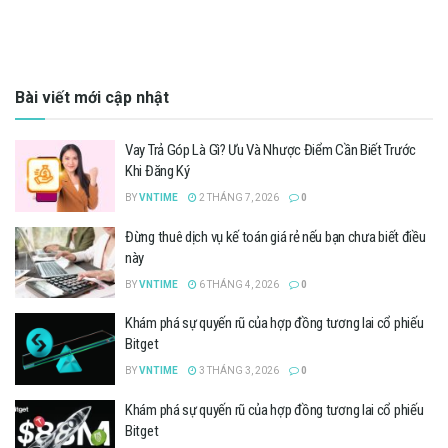
Bài viết mới cập nhật
Vay Trả Góp Là Gì? Ưu Và Nhược Điểm Cần Biết Trước
Khi Đăng Ký
BY
VNTIME
2 THÁNG 7, 2026
0
Đừng thuê dịch vụ kế toán giá rẻ nếu bạn chưa biết điều
này
BY
VNTIME
6 THÁNG 4, 2026
0
Khám phá sự quyến rũ của hợp đồng tương lai cổ phiếu
Bitget
BY
VNTIME
3 THÁNG 3, 2026
0
Khám phá sự quyến rũ của hợp đồng tương lai cổ phiếu
Bitget