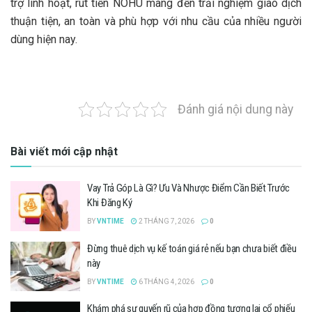
trợ linh hoạt, rút tiền NOHU mang đến trải nghiệm giao dịch
thuận tiện, an toàn và phù hợp với nhu cầu của nhiều người
dùng hiện nay.
Đánh giá nội dung này
Bài viết mới cập nhật
Vay Trả Góp Là Gì? Ưu Và Nhược Điểm Cần Biết Trước
Khi Đăng Ký
BY
VNTIME
2 THÁNG 7, 2026
0
Đừng thuê dịch vụ kế toán giá rẻ nếu bạn chưa biết điều
này
BY
VNTIME
6 THÁNG 4, 2026
0
Khám phá sự quyến rũ của hợp đồng tương lai cổ phiếu