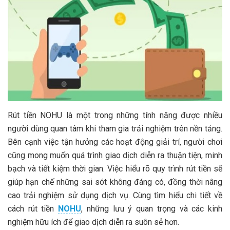
Rút tiền NOHU là một trong những tính năng được nhiều
người dùng quan tâm khi tham gia trải nghiệm trên nền tảng.
Bên cạnh việc tận hưởng các hoạt động giải trí, người chơi
cũng mong muốn quá trình giao dịch diễn ra thuận tiện, minh
bạch và tiết kiệm thời gian. Việc hiểu rõ quy trình rút tiền sẽ
giúp hạn chế những sai sót không đáng có, đồng thời nâng
cao trải nghiệm sử dụng dịch vụ. Cùng tìm hiểu chi tiết về
cách rút tiền
NOHU
, những lưu ý quan trọng và các kinh
nghiệm hữu ích để giao dịch diễn ra suôn sẻ hơn.