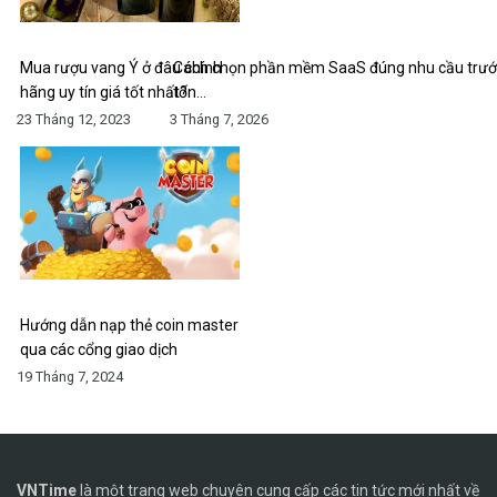
Mua rượu vang Ý ở đâu chính
Cách chọn phần mềm SaaS đúng nhu cầu trướ
hãng uy tín giá tốt nhất?
tốn…
23 Tháng 12, 2023
3 Tháng 7, 2026
Hướng dẫn nạp thẻ coin master
qua các cổng giao dịch
19 Tháng 7, 2024
VNTime
là một trang web chuyên cung cấp các tin tức mới nhất về