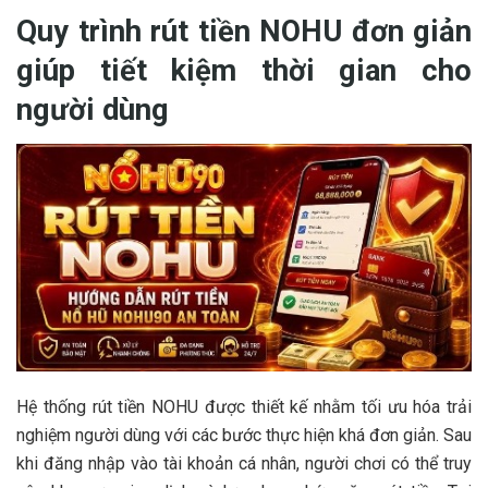
Quy trình rút tiền NOHU đơn giản
giúp tiết kiệm thời gian cho
người dùng
Hệ thống rút tiền NOHU được thiết kế nhằm tối ưu hóa trải
nghiệm người dùng với các bước thực hiện khá đơn giản. Sau
khi đăng nhập vào tài khoản cá nhân, người chơi có thể truy