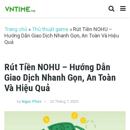
Trang chủ
»
Thủ thuật game
»
Rút Tiền NOHU –
Hướng Dẫn Giao Dịch Nhanh Gọn, An Toàn Và Hiệu
Quả
Rút Tiền NOHU – Hướng Dẫn
Giao Dịch Nhanh Gọn, An Toàn
Và Hiệu Quả
by
Ngọc Phúc
22 Tháng 7, 2025