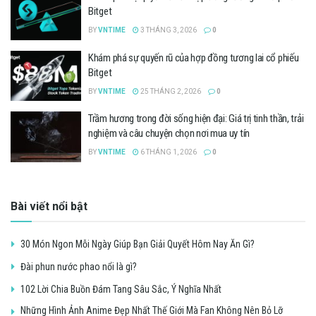
Bitget
BY
VNTIME
3 THÁNG 3, 2026
0
Khám phá sự quyến rũ của hợp đồng tương lai cổ phiếu
Bitget
BY
VNTIME
25 THÁNG 2, 2026
0
Trầm hương trong đời sống hiện đại: Giá trị tinh thần, trải
nghiệm và câu chuyện chọn nơi mua uy tín
BY
VNTIME
6 THÁNG 1, 2026
0
Bài viết nổi bật
30 Món Ngon Mỗi Ngày Giúp Bạn Giải Quyết Hôm Nay Ăn Gì?
Đài phun nước phao nổi là gì?
102 Lời Chia Buồn Đám Tang Sâu Sắc, Ý Nghĩa Nhất
Những Hình Ảnh Anime Đẹp Nhất Thế Giới Mà Fan Không Nên Bỏ Lỡ