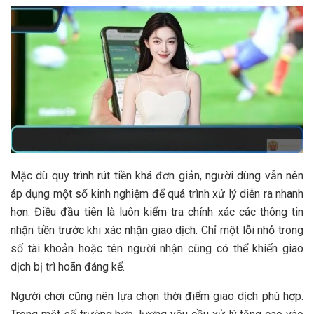
Mặc dù quy trình rút tiền khá đơn giản, người dùng vẫn nên
áp dụng một số kinh nghiệm để quá trình xử lý diễn ra nhanh
hơn. Điều đầu tiên là luôn kiểm tra chính xác các thông tin
nhận tiền trước khi xác nhận giao dịch. Chỉ một lỗi nhỏ trong
số tài khoản hoặc tên người nhận cũng có thể khiến giao
dịch bị trì hoãn đáng kể.
Người chơi cũng nên lựa chọn thời điểm giao dịch phù hợp.