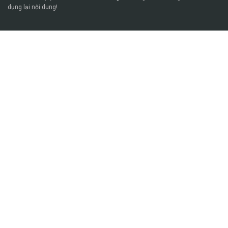
dụng lại nội dung!