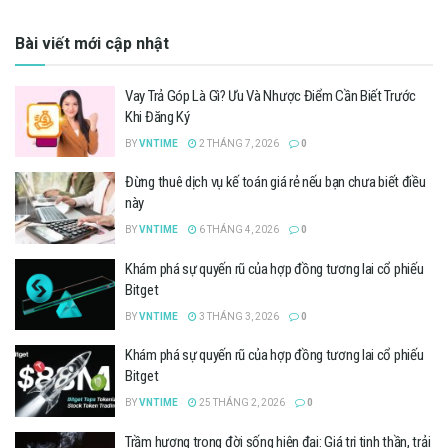
Bài viết mới cập nhật
Vay Trả Góp Là Gì? Ưu Và Nhược Điểm Cần Biết Trước
Khi Đăng Ký
BY
VNTIME
2 THÁNG 7, 2026
0
Đừng thuê dịch vụ kế toán giá rẻ nếu bạn chưa biết điều
này
BY
VNTIME
6 THÁNG 4, 2026
0
Khám phá sự quyến rũ của hợp đồng tương lai cổ phiếu
Bitget
BY
VNTIME
3 THÁNG 3, 2026
0
Khám phá sự quyến rũ của hợp đồng tương lai cổ phiếu
Bitget
BY
VNTIME
25 THÁNG 2, 2026
0
Trầm hương trong đời sống hiện đại: Giá trị tinh thần, trải