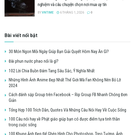
nghiệm và câu chuyện chọn nơi mua uy tín
BY
VNTIME
6 THÁNG 1, 2026
0
Bài viết nổi bật
30 Món Ngon Mỗi Ngày Giúp Bạn Giải Quyết Hôm Nay Ăn Gì?
Đài phun nước phao nổi là gì?
102 Lời Chia Buồn Đám Tang Sâu Sắc, Ý Nghĩa Nhất
Những Hình Ảnh Anime Đẹp Nhất Thế Giới Mà Fan Không Nên Bỏ Lỡ
2024
Cách đánh sập Group trên Facebook – Rip Group FB Nhanh Chóng Đơn
Giản
Tổng Hợp 100 Trích Dẫn, Quotes Và Những Câu Nói Hay Về Cuộc Sống
100 Câu nói hay về Phật giáo giúp bạn có được điểm tựa tinh thần
trong cuộc sống
100 Khung Ảnh Đẹp Để Ghép Hình Cho Photoshop, Treo Tường, Ảnh