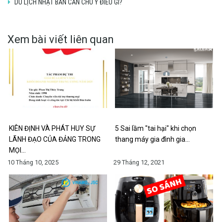
DU LỊCH NHẬT BẢN CẦN CHÚ Ý ĐIỀU GÌ?
Xem bài viết liên quan
KIÊN ĐỊNH VÀ PHÁT HUY SỰ
5 Sai lầm "tai hại" khi chọn
LÃNH ĐẠO CỦA ĐẢNG TRONG
thang máy gia đình gia…
MỌI…
10 Tháng 10, 2025
29 Tháng 12, 2021