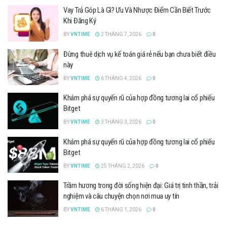
Vay Trả Góp Là Gì? Ưu Và Nhược Điểm Cần Biết Trước
Khi Đăng Ký
BY
VNTIME
2 THÁNG 7, 2026
0
Đừng thuê dịch vụ kế toán giá rẻ nếu bạn chưa biết điều
này
BY
VNTIME
6 THÁNG 4, 2026
0
Khám phá sự quyến rũ của hợp đồng tương lai cổ phiếu
Bitget
BY
VNTIME
3 THÁNG 3, 2026
0
Khám phá sự quyến rũ của hợp đồng tương lai cổ phiếu
Bitget
BY
VNTIME
25 THÁNG 2, 2026
0
Trầm hương trong đời sống hiện đại: Giá trị tinh thần, trải
nghiệm và câu chuyện chọn nơi mua uy tín
BY
VNTIME
6 THÁNG 1, 2026
0