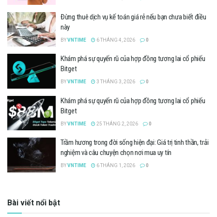
Đừng thuê dịch vụ kế toán giá rẻ nếu bạn chưa biết điều
này
BY
VNTIME
6 THÁNG 4, 2026
0
Khám phá sự quyến rũ của hợp đồng tương lai cổ phiếu
Bitget
BY
VNTIME
3 THÁNG 3, 2026
0
Khám phá sự quyến rũ của hợp đồng tương lai cổ phiếu
Bitget
BY
VNTIME
25 THÁNG 2, 2026
0
Trầm hương trong đời sống hiện đại: Giá trị tinh thần, trải
nghiệm và câu chuyện chọn nơi mua uy tín
BY
VNTIME
6 THÁNG 1, 2026
0
Bài viết nổi bật