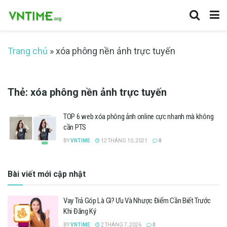
Trang chủ
»
xóa phông nền ảnh trực tuyến
Thẻ:
xóa phông nền ảnh trực tuyến
TOP 6 web xóa phông ảnh online cực nhanh mà không
cần PTS
BY
VNTIME
12 THÁNG 10, 2021
0
Bài viết mới cập nhật
Vay Trả Góp Là Gì? Ưu Và Nhược Điểm Cần Biết Trước
Khi Đăng Ký
BY
VNTIME
2 THÁNG 7, 2026
0