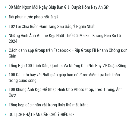
30 Món Ngon Mỗi Ngày Giúp Bạn Giải Quyết Hôm Nay Ăn Gì?
Đài phun nước phao nổi là gì?
102 Lời Chia Buồn Đám Tang Sâu Sắc, Ý Nghĩa Nhất
Những Hình Ảnh Anime Đẹp Nhất Thế Giới Mà Fan Không Nên Bỏ Lỡ
2024
Cách đánh sập Group trên Facebook – Rip Group FB Nhanh Chóng Đơn
Giản
Tổng Hợp 100 Trích Dẫn, Quotes Và Những Câu Nói Hay Về Cuộc Sống
100 Câu nói hay về Phật giáo giúp bạn có được điểm tựa tinh thần
trong cuộc sống
100 Khung Ảnh Đẹp Để Ghép Hình Cho Photoshop, Treo Tường, Ảnh
Cưới
Tổng hợp các nhân vật trong thủy thủ mặt trăng
DU LỊCH NHẬT BẢN CẦN CHÚ Ý ĐIỀU GÌ?