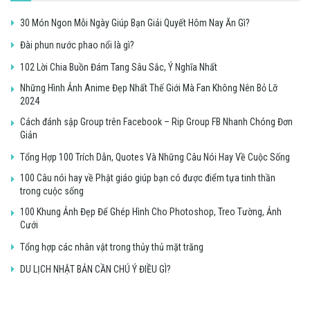
30 Món Ngon Mỗi Ngày Giúp Bạn Giải Quyết Hôm Nay Ăn Gì?
Đài phun nước phao nổi là gì?
102 Lời Chia Buồn Đám Tang Sâu Sắc, Ý Nghĩa Nhất
Những Hình Ảnh Anime Đẹp Nhất Thế Giới Mà Fan Không Nên Bỏ Lỡ
2024
Cách đánh sập Group trên Facebook – Rip Group FB Nhanh Chóng Đơn
Giản
Tổng Hợp 100 Trích Dẫn, Quotes Và Những Câu Nói Hay Về Cuộc Sống
100 Câu nói hay về Phật giáo giúp bạn có được điểm tựa tinh thần
trong cuộc sống
100 Khung Ảnh Đẹp Để Ghép Hình Cho Photoshop, Treo Tường, Ảnh
Cưới
Tổng hợp các nhân vật trong thủy thủ mặt trăng
DU LỊCH NHẬT BẢN CẦN CHÚ Ý ĐIỀU GÌ?