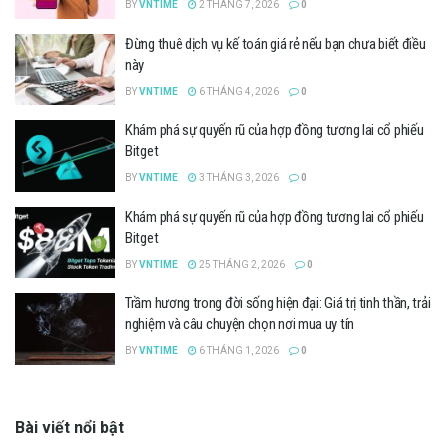
BY
VNTIME
2 THÁNG 7, 2026
0
Đừng thuê dịch vụ kế toán giá rẻ nếu bạn chưa biết điều
này
BY
VNTIME
6 THÁNG 4, 2026
0
Khám phá sự quyến rũ của hợp đồng tương lai cổ phiếu
Bitget
BY
VNTIME
3 THÁNG 3, 2026
0
Khám phá sự quyến rũ của hợp đồng tương lai cổ phiếu
Bitget
BY
VNTIME
25 THÁNG 2, 2026
0
Trầm hương trong đời sống hiện đại: Giá trị tinh thần, trải
nghiệm và câu chuyện chọn nơi mua uy tín
BY
VNTIME
6 THÁNG 1, 2026
0
Bài viết nổi bật