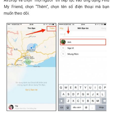
AirDrop và chọn “mọi người” thì tiếp tục vào ứng dụng Find
My Friend, chọn “Thêm”, chọn tên số điện thoại mà bạn
muốn theo dõi.