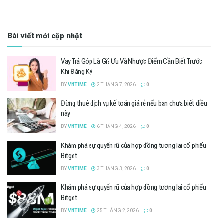
Bài viết mới cập nhật
Vay Trả Góp Là Gì? Ưu Và Nhược Điểm Cần Biết Trước
Khi Đăng Ký
BY
VNTIME
2 THÁNG 7, 2026
0
Đừng thuê dịch vụ kế toán giá rẻ nếu bạn chưa biết điều
này
BY
VNTIME
6 THÁNG 4, 2026
0
Khám phá sự quyến rũ của hợp đồng tương lai cổ phiếu
Bitget
BY
VNTIME
3 THÁNG 3, 2026
0
Khám phá sự quyến rũ của hợp đồng tương lai cổ phiếu
Bitget
BY
VNTIME
25 THÁNG 2, 2026
0