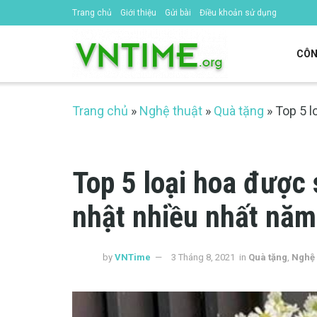
Trang chủ
Giới thiệu
Gửi bài
Điều khoản sử dụng
CÔN
Trang chủ
»
Nghệ thuật
»
Quà tặng
»
Top 5 l
Top 5 loại hoa được
nhật nhiều nhất nă
by
VNTime
3 Tháng 8, 2021
in
Quà tặng
,
Nghệ 