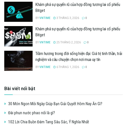
Khám phá sự quyến rũ của hợp đồng tương lai cổ phiếu
Bitget
BY
VNTIME
3 THÁNG 3, 2026
0
Khám phá sự quyến rũ của hợp đồng tương lai cổ phiếu
Bitget
BY
VNTIME
25 THÁNG 2, 2026
0
Trầm hương trong đời sống hiện đại: Giá trị tinh thần, trải
nghiệm và câu chuyện chọn nơi mua uy tín
BY
VNTIME
6 THÁNG 1, 2026
0
Bài viết nổi bật
30 Món Ngon Mỗi Ngày Giúp Bạn Giải Quyết Hôm Nay Ăn Gì?
Đài phun nước phao nổi là gì?
102 Lời Chia Buồn Đám Tang Sâu Sắc, Ý Nghĩa Nhất