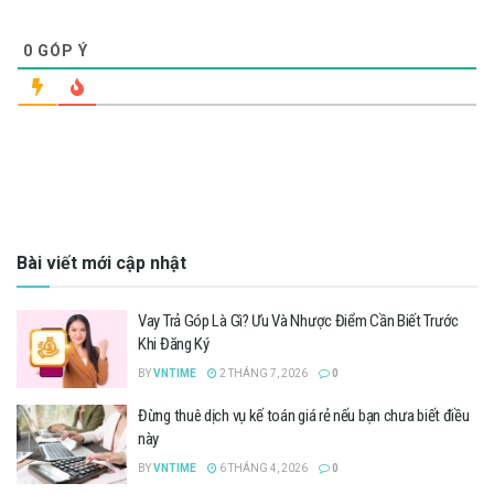
0
GÓP Ý
Bài viết mới cập nhật
Vay Trả Góp Là Gì? Ưu Và Nhược Điểm Cần Biết Trước
Khi Đăng Ký
BY
VNTIME
2 THÁNG 7, 2026
0
Đừng thuê dịch vụ kế toán giá rẻ nếu bạn chưa biết điều
này
BY
VNTIME
6 THÁNG 4, 2026
0