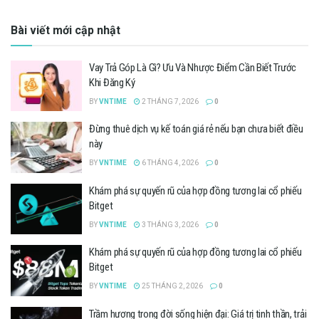
Bài viết mới cập nhật
Vay Trả Góp Là Gì? Ưu Và Nhược Điểm Cần Biết Trước
Khi Đăng Ký
BY
VNTIME
2 THÁNG 7, 2026
0
Đừng thuê dịch vụ kế toán giá rẻ nếu bạn chưa biết điều
này
BY
VNTIME
6 THÁNG 4, 2026
0
Khám phá sự quyến rũ của hợp đồng tương lai cổ phiếu
Bitget
BY
VNTIME
3 THÁNG 3, 2026
0
Khám phá sự quyến rũ của hợp đồng tương lai cổ phiếu
Bitget
BY
VNTIME
25 THÁNG 2, 2026
0
Trầm hương trong đời sống hiện đại: Giá trị tinh thần, trải