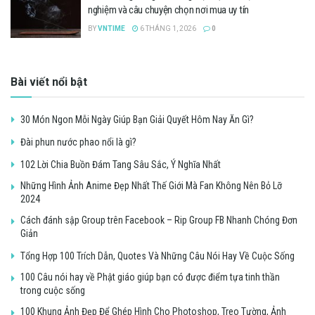
nghiệm và câu chuyện chọn nơi mua uy tín
BY
VNTIME
6 THÁNG 1, 2026
0
Bài viết nổi bật
30 Món Ngon Mỗi Ngày Giúp Bạn Giải Quyết Hôm Nay Ăn Gì?
Đài phun nước phao nổi là gì?
102 Lời Chia Buồn Đám Tang Sâu Sắc, Ý Nghĩa Nhất
Những Hình Ảnh Anime Đẹp Nhất Thế Giới Mà Fan Không Nên Bỏ Lỡ
2024
Cách đánh sập Group trên Facebook – Rip Group FB Nhanh Chóng Đơn
Giản
Tổng Hợp 100 Trích Dẫn, Quotes Và Những Câu Nói Hay Về Cuộc Sống
100 Câu nói hay về Phật giáo giúp bạn có được điểm tựa tinh thần
trong cuộc sống
100 Khung Ảnh Đẹp Để Ghép Hình Cho Photoshop, Treo Tường, Ảnh