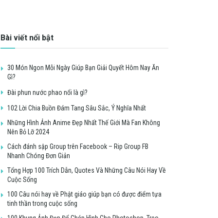
Bài viết nổi bật
30 Món Ngon Mỗi Ngày Giúp Bạn Giải Quyết Hôm Nay Ăn
Gì?
Đài phun nước phao nổi là gì?
102 Lời Chia Buồn Đám Tang Sâu Sắc, Ý Nghĩa Nhất
Những Hình Ảnh Anime Đẹp Nhất Thế Giới Mà Fan Không
Nên Bỏ Lỡ 2024
Cách đánh sập Group trên Facebook – Rip Group FB
Nhanh Chóng Đơn Giản
Tổng Hợp 100 Trích Dẫn, Quotes Và Những Câu Nói Hay Về
Cuộc Sống
100 Câu nói hay về Phật giáo giúp bạn có được điểm tựa
tinh thần trong cuộc sống
100 Khung Ảnh Đẹp Để Ghép Hình Cho Photoshop, Treo