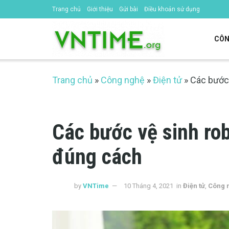
Trang chủ
Giới thiệu
Gửi bài
Điều khoản sử dụng
CÔN
Trang chủ
»
Công nghệ
»
Điện tử
»
Các bước 
Các bước vệ sinh rob
đúng cách
by
VNTime
10 Tháng 4, 2021
in
Điện tử
,
Công 