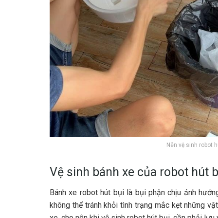
Nên vệ sinh robot 
Vệ sinh bánh xe của robot hút b
Bánh xe robot hút bụi là bụi phận chịu ảnh hưởng
không thể tránh khỏi tình trạng mắc kẹt những vậ
xe, cho nên khi vệ sinh robot hút bụi, cần phải lưu 