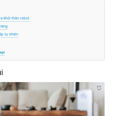
ra khỏi thân robot
nhàng
áp tự nhiên
bụi
i