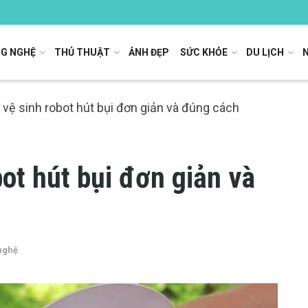
G NGHỆ
THỦ THUẬT
ẢNH ĐẸP
SỨC KHỎE
DU LỊCH
vệ sinh robot hút bụi đơn giản và đúng cách
ot hút bụi đơn giản và
nghệ