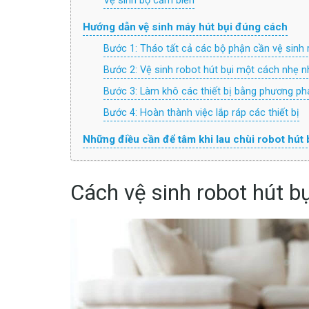
Vệ sinh bộ cảm biến
Hướng dẫn vệ sinh máy hút bụi đúng cách
Bước 1: Tháo tất cả các bộ phận cần vệ sinh 
Bước 2: Vệ sinh robot hút bụi một cách nhẹ 
Bước 3: Làm khô các thiết bị bằng phương ph
Bước 4: Hoàn thành việc lắp ráp các thiết bị
Những điều cần để tâm khi lau chùi robot hút 
Cách vệ sinh robot hút bụ