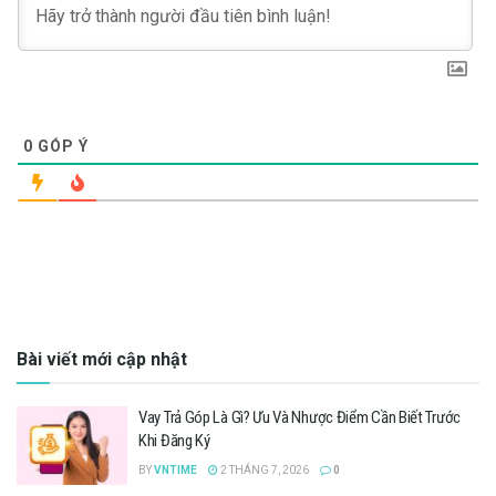
0
GÓP Ý
Bài viết mới cập nhật
Vay Trả Góp Là Gì? Ưu Và Nhược Điểm Cần Biết Trước
Khi Đăng Ký
BY
VNTIME
2 THÁNG 7, 2026
0