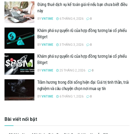
Đừng thuê dịch vụ kế toán giá rẻ nếu bạn chưa biết điều
này
BY
VNTIME
6 THÁNG 4, 2026
0
Khám phá sự quyến rũ của hợp đồng tương lai cổ phiếu
Bitget
BY
VNTIME
3 THÁNG 3, 2026
0
Khám phá sự quyến rũ của hợp đồng tương lai cổ phiếu
Bitget
BY
VNTIME
25 THÁNG 2, 2026
0
Trầm hương trong đời sống hiện đại: Giá trị tinh thần, trải
nghiệm và câu chuyện chọn nơi mua uy tín
BY
VNTIME
6 THÁNG 1, 2026
0
Bài viết nổi bật