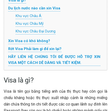
Visa là gì?
Du lịch nước nào cần xin Visa
Khu vực Châu Á:
Khu vực Châu Mỹ
Khu vực Châu Đại Dương
Xin Visa có khó không?
Rớt Visa Phải làm gì để xin lại?
HÃY LIÊN HỆ CHÚNG TÔI ĐỂ ĐƯỢC HỖ TRỢ XIN
VISA MỘT CÁCH DỄ DÀNG VÀ TIẾT KIỆM.
Visa là gì?
Visa là tên gọi bằng tiếng anh của thị thực hay còn gọi là
chiếu kháng hoặc thị thực xuất nhập cảnh là những miếng
dán chứa thông tin chi tiết được các cơ quan lãnh sự đính lên
Passport (hay còn gọi là hộ chiếu) hoặc những mảnh giấy rời