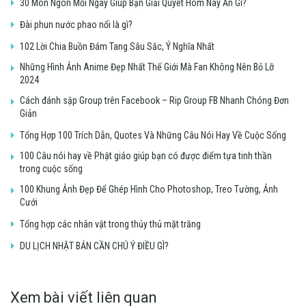
30 Món Ngon Mỗi Ngày Giúp Bạn Giải Quyết Hôm Nay Ăn Gì?
Đài phun nước phao nổi là gì?
102 Lời Chia Buồn Đám Tang Sâu Sắc, Ý Nghĩa Nhất
Những Hình Ảnh Anime Đẹp Nhất Thế Giới Mà Fan Không Nên Bỏ Lỡ
2024
Cách đánh sập Group trên Facebook – Rip Group FB Nhanh Chóng Đơn
Giản
Tổng Hợp 100 Trích Dẫn, Quotes Và Những Câu Nói Hay Về Cuộc Sống
100 Câu nói hay về Phật giáo giúp bạn có được điểm tựa tinh thần
trong cuộc sống
100 Khung Ảnh Đẹp Để Ghép Hình Cho Photoshop, Treo Tường, Ảnh
Cưới
Tổng hợp các nhân vật trong thủy thủ mặt trăng
DU LỊCH NHẬT BẢN CẦN CHÚ Ý ĐIỀU GÌ?
Xem bài viết liên quan